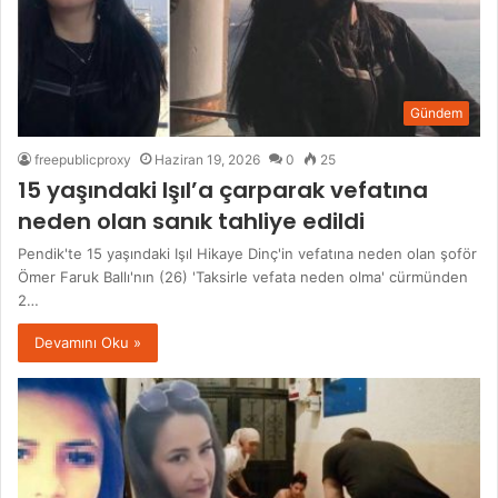
Gündem
freepublicproxy
Haziran 19, 2026
0
25
15 yaşındaki Işıl’a çarparak vefatına
neden olan sanık tahliye edildi
Pendik'te 15 yaşındaki Işıl Hikaye Dinç'in vefatına neden olan şoför
Ömer Faruk Ballı'nın (26) 'Taksirle vefata neden olma' cürmünden
2…
Devamını Oku »