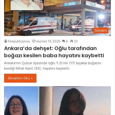
Gündem
freepublicproxy
Haziran 19, 2026
0
23
Ankara’da dehşet: Oğlu tarafından
boğazı kesilen baba hayatını kaybetti
Ankara'nın Çubuk ilçesinde oğlu Y.D.'nin (17) bıçakla boğazını
kestiği Nihat Kanıt (55), hayatını kaybetti.
Devamını Oku »