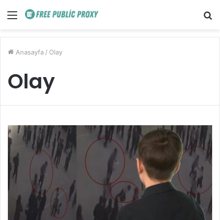
Menü
A
y
...
Anasayfa
/
Olay
Olay