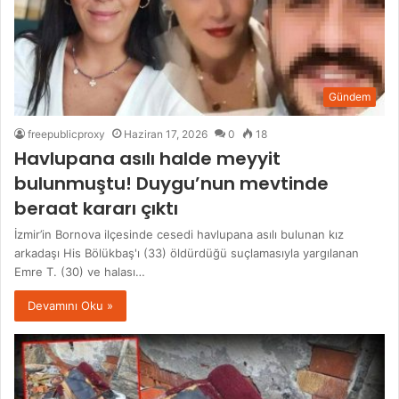
Gündem
freepublicproxy
Haziran 17, 2026
0
18
Havlupana asılı halde meyyit
bulunmuştu! Duygu’nun mevtinde
beraat kararı çıktı
İzmir’in Bornova ilçesinde cesedi havlupana asılı bulunan kız
arkadaşı His Bölükbaş'ı (33) öldürdüğü suçlamasıyla yargılanan
Emre T. (30) ve halası…
Devamını Oku »