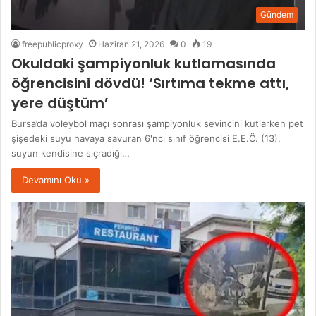
Gündem
freepublicproxy
Haziran 21, 2026
0
19
Okuldaki şampiyonluk kutlamasında
öğrencisini dövdü! ‘Sırtıma tekme attı,
yere düştüm’
Bursa’da voleybol maçı sonrası şampiyonluk sevincini kutlarken pet
şişedeki suyu havaya savuran 6'ncı sınıf öğrencisi E.E.Ö. (13),
suyun kendisine sıçradığı…
Devamını Oku »