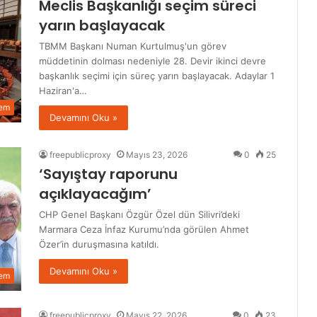
Meclis Başkanlığı seçim süreci
yarın başlayacak
TBMM Başkanı Numan Kurtulmuş'un görev
müddetinin dolması nedeniyle 28. Devir ikinci devre
başkanlık seçimi için süreç yarın başlayacak. Adaylar 1
Haziran'a…
em
Devamını Oku »
freepublicproxy
Mayıs 23, 2026
0
25
‘Sayıştay raporunu
açıklayacağım’
CHP Genel Başkanı Özgür Özel dün Silivri’deki
Marmara Ceza İnfaz Kurumu’nda görülen Ahmet
Özer’in duruşmasına katıldı.
Devamını Oku »
em
freepublicproxy
Mayıs 22, 2026
0
23