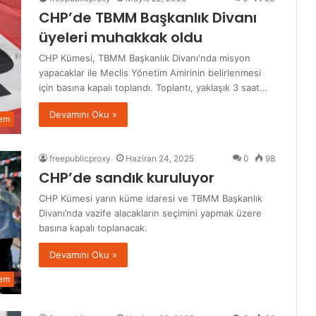
CHP’de TBMM Başkanlık Divanı
üyeleri muhakkak oldu
CHP Kümesi, TBMM Başkanlık Divanı'nda misyon
yapacaklar ile Meclis Yönetim Amirinin belirlenmesi
için basına kapalı toplandı. Toplantı, yaklaşık 3 saat…
Devamını Oku »
em
freepublicproxy
Haziran 24, 2025
0
98
CHP’de sandık kuruluyor
CHP Kümesi yarın küme idaresi ve TBMM Başkanlık
Divanı’nda vazife alacakların seçimini yapmak üzere
basına kapalı toplanacak.
Devamını Oku »
em