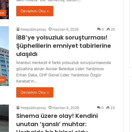
Devamını Oku »
em
freepublicproxy
Haziran 6, 2026
0
25
İBB’ye yolsuzluk soruşturması!
Şüphelilerin emniyet tabirlerine
ulaşıldı
İstanbul merkezli 4 farklı yolsuzluk soruşturmasında
gözaltına alınan Avcılar Belediye Lider Yardımcısı
Erhan Daka, CHP Genel Lider Yardımcısı Özgür
em
Karabat'ın…
Devamını Oku »
freepublicproxy
Haziran 4, 2026
0
23
Sinema üzere olay! Kendini
unutan ‘şanslı’ muhtar: