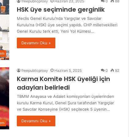
freepublicproxy
Haziran 23, 2025
0
88
HSK üye seçiminde gerginlik
Meclis Genel Kurulu’nda Yargıçlar ve Savcılar
Kurulu’na (HSK) üye seçimi yapıldı. CHP milletvekilleri
Genel Kurulu terk etti, Yeni Yol Kümesi…
Devamını Oku »
em
freepublicproxy
Haziran 5, 2025
0
92
Karma Komite HSK üyeliği için
adayları belirledi
TBMM Anayasa ve Adalet komisyonları üyelerinden
kurulu Karma Kurul, Genel Şura tarafından Yargıçlar
ve Savcılar Konseyine (HSK) seçilecek 5 üyenin…
Devamını Oku »
em