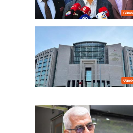
Günd
Günd