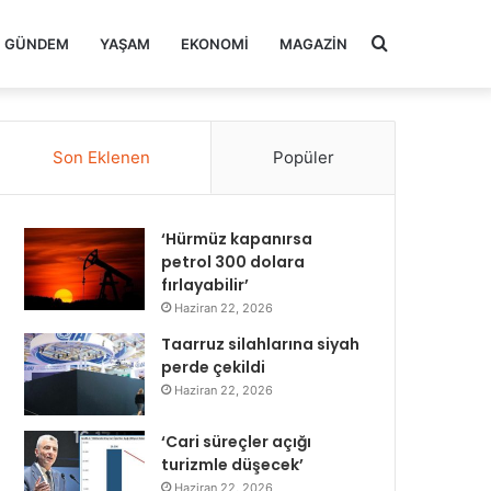
Arama
GÜNDEM
YAŞAM
EKONOMI
MAGAZIN
yap
Son Eklenen
Popüler
...
‘Hürmüz kapanırsa
petrol 300 dolara
fırlayabilir’
Haziran 22, 2026
Taarruz silahlarına siyah
perde çekildi
Haziran 22, 2026
‘Cari süreçler açığı
turizmle düşecek’
Haziran 22, 2026