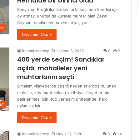
Herhalde bir birinci oldu
Konya'nın Ereğli ilçesindeki orta seçimde kendisi için
oy atmayı unutsa da kurayla muhtar olan Zekai
Seyhan, seçilmenin sevincini yaşıyor.
em
Devamını Oku »
freepublicproxy
Haziran 3, 2026
0
21
405 yerde seçim! Sandıklar
açıldı, mahalleler yeni
muhtarlarını seçti
Birtakım vilayetlerde çeşitli nedenlerle boş bulunan
mahalle, köy muhtarlıkları ve ihtiyar heyetlerinin
belirlenmesi için 405 yerleşim ünitesinde, halk
em
oylaması için…
Devamını Oku »
freepublicproxy
Mayıs 27, 2026
0
24