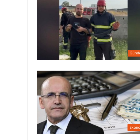
Günd
Ekon