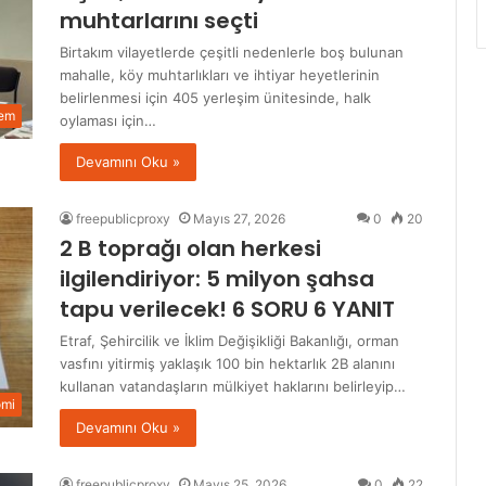
muhtarlarını seçti
Birtakım vilayetlerde çeşitli nedenlerle boş bulunan
mahalle, köy muhtarlıkları ve ihtiyar heyetlerinin
belirlenmesi için 405 yerleşim ünitesinde, halk
em
oylaması için…
Devamını Oku »
freepublicproxy
Mayıs 27, 2026
0
20
2 B toprağı olan herkesi
ilgilendiriyor: 5 milyon şahsa
tapu verilecek! 6 SORU 6 YANIT
Etraf, Şehircilik ve İklim Değişikliği Bakanlığı, orman
vasfını yitirmiş yaklaşık 100 bin hektarlık 2B alanını
kullanan vatandaşların mülkiyet haklarını belirleyip…
omi
Devamını Oku »
freepublicproxy
Mayıs 25, 2026
0
22