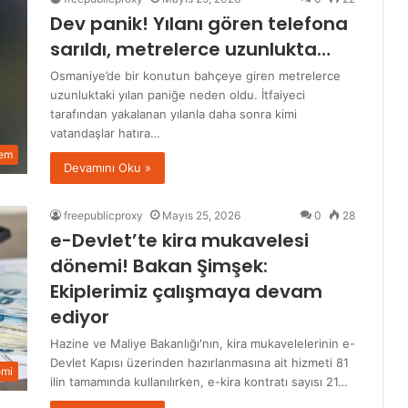
Dev panik! Yılanı gören telefona
sarıldı, metrelerce uzunlukta…
Osmaniye’de bir konutun bahçeye giren metrelerce
uzunluktaki yılan paniğe neden oldu. İtfaiyeci
tarafından yakalanan yılanla daha sonra kimi
vatandaşlar hatıra…
em
Devamını Oku »
freepublicproxy
Mayıs 25, 2026
0
28
e-Devlet’te kira mukavelesi
dönemi! Bakan Şimşek:
Ekiplerimiz çalışmaya devam
ediyor
Hazine ve Maliye Bakanlığı'nın, kira mukavelelerinin e-
Devlet Kapısı üzerinden hazırlanmasına ait hizmeti 81
omi
ilin tamamında kullanılırken, e-kira kontratı sayısı 21…