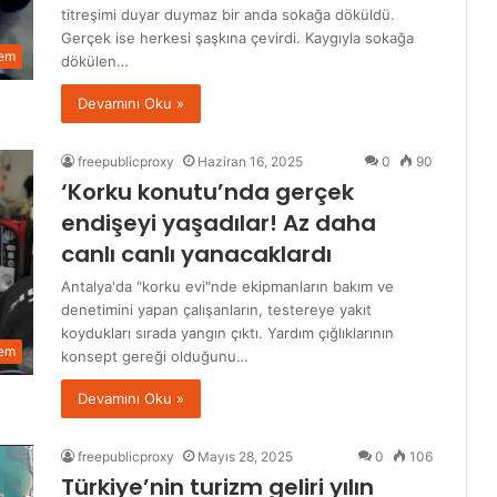
titreşimi duyar duymaz bir anda sokağa döküldü.
Gerçek ise herkesi şaşkına çevirdi. Kaygıyla sokağa
em
dökülen…
Devamını Oku »
freepublicproxy
Haziran 16, 2025
0
90
‘Korku konutu’nda gerçek
endişeyi yaşadılar! Az daha
canlı canlı yanacaklardı
Antalya'da "korku evi"nde ekipmanların bakım ve
denetimini yapan çalışanların, testereye yakıt
koydukları sırada yangın çıktı. Yardım çığlıklarının
em
konsept gereği olduğunu…
Devamını Oku »
freepublicproxy
Mayıs 28, 2025
0
106
Türkiye’nin turizm geliri yılın