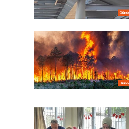
Günd
Günd