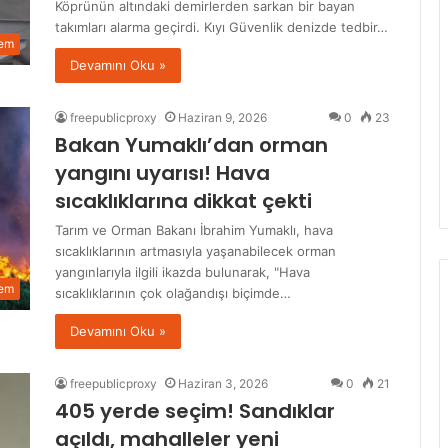
Köprünün altındaki demirlerden sarkan bir bayan
takımları alarma geçirdi. Kıyı Güvenlik denizde tedbir…
em
Devamını Oku »
freepublicproxy
Haziran 9, 2026
0
23
Bakan Yumaklı’dan orman
yangını uyarısı! Hava
sıcaklıklarına dikkat çekti
Tarım ve Orman Bakanı İbrahim Yumaklı, hava
sıcaklıklarının artmasıyla yaşanabilecek orman
yangınlarıyla ilgili ikazda bulunarak, "Hava
em
sıcaklıklarının çok olağandışı biçimde…
Devamını Oku »
freepublicproxy
Haziran 3, 2026
0
21
405 yerde seçim! Sandıklar
açıldı, mahalleler yeni