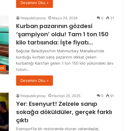
Devamını Oku »
freepublicproxy
Mayıs 24, 2026
0
21
Kurban pazarının gözdesi
‘şampiyon’ oldu! Tam 1 ton 150
kilo tartısında: İşte fiyatı…
Bağcılar Belediyesi’nin Mahmutbey Mahallesi’nde
kurduğu kurban satış pazarının dikkat çeken
kurbanlığı Kars’tan gelen 1 ton 150 kilo yükündeki dev
omi
tosun…
Devamını Oku »
freepublicproxy
Haziran 20, 2025
0
91
Yer: Esenyurt! Zelzele sanıp
sokağa döküldüler, gerçek farklı
çıktı
Esenyurt’ta bir restoranda oturan vatandaşlar,