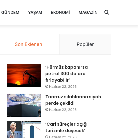
Arama
GÜNDEM
YAŞAM
EKONOMI
MAGAZIN
yap
Son Eklenen
Popüler
...
‘Hürmüz kapanırsa
petrol 300 dolara
fırlayabilir’
Haziran 22, 2026
Taarruz silahlarına siyah
perde çekildi
Haziran 22, 2026
‘Cari süreçler açığı
turizmle düşecek’
Haziran 22, 2026