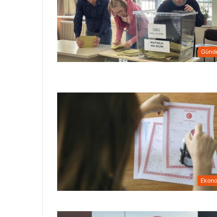
Günd
Ekon