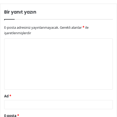
Bir yanıt yazın
E-posta adresiniz yayınlanmayacak.
Gerekli alanlar
*
ile
işaretlenmişlerdir
Y
o
r
u
m
*
Ad
*
E-posta
*