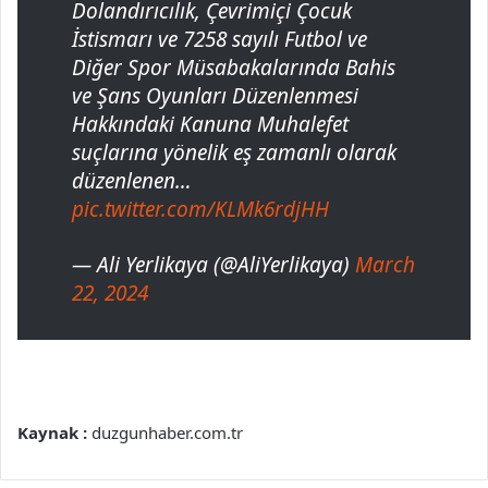
Dolandırıcılık, Çevrimiçi Çocuk
İstismarı ve 7258 sayılı Futbol ve
Diğer Spor Müsabakalarında Bahis
ve Şans Oyunları Düzenlenmesi
Hakkındaki Kanuna Muhalefet
suçlarına yönelik eş zamanlı olarak
düzenlenen…
pic.twitter.com/KLMk6rdjHH
— Ali Yerlikaya (@AliYerlikaya)
March
22, 2024
Kaynak :
duzgunhaber.com.tr