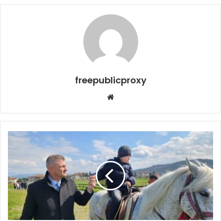
freepublicproxy
Web
sitesi