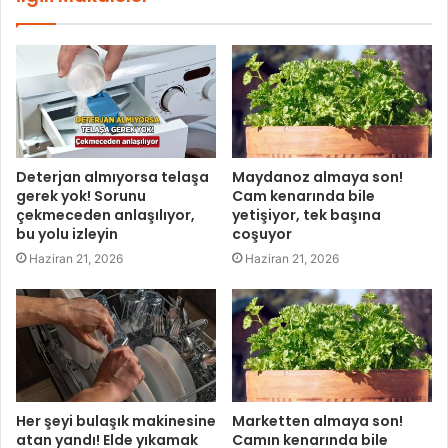
Deterjan almıyorsa telaşa
Maydanoz almaya son!
gerek yok! Sorunu
Cam kenarında bile
çekmeceden anlaşılıyor,
yetişiyor, tek başına
bu yolu izleyin
coşuyor
Haziran 21, 2026
Haziran 21, 2026
Her şeyi bulaşık makinesine
Marketten almaya son!
atan yandı! Elde yıkamak
Camın kenarında bile