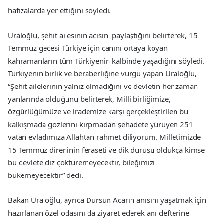
hafızalarda yer ettiğini söyledi.
Uraloğlu, şehit ailesinin acısını paylaştığını belirterek, 15
Temmuz gecesi Türkiye için canını ortaya koyan
kahramanların tüm Türkiyenin kalbinde yaşadığını söyledi.
Türkiyenin birlik ve beraberliğine vurgu yapan Uraloğlu,
“Şehit ailelerinin yalnız olmadığını ve devletin her zaman
yanlarında olduğunu belirterek, Milli birliğimize,
özgürlüğümüze ve irademize karşı gerçekleştirilen bu
kalkışmada gözlerini kırpmadan şehadete yürüyen 251
vatan evladımıza Allahtan rahmet diliyorum. Milletimizde
15 Temmuz direninin feraseti ve dik duruşu oldukça kimse
bu devlete diz çöktüremeyecektir, bileğimizi
bükemeyecektir” dedi.
Bakan Uraloğlu, ayrıca Dursun Acarın anısını yaşatmak için
hazırlanan özel odasını da ziyaret ederek anı defterine