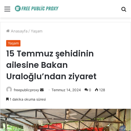
Menü
A
y
...
Anasayfa
/
Yaşam
Yaşam
15 Temmuz şehidinin
ailesine Bakan
Uraloğlu’ndan ziyaret
Bir
freepublicproxy
Temmuz 14, 2024
0
128
e-
1 dakika okuma süresi
posta
göndermek