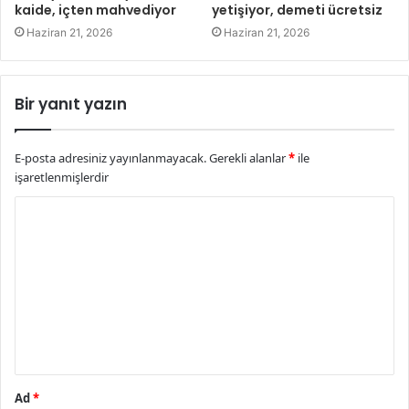
kaide, içten mahvediyor
yetişiyor, demeti ücretsiz
Haziran 21, 2026
Haziran 21, 2026
Bir yanıt yazın
E-posta adresiniz yayınlanmayacak.
Gerekli alanlar
*
ile
işaretlenmişlerdir
Y
o
r
u
m
*
Ad
*