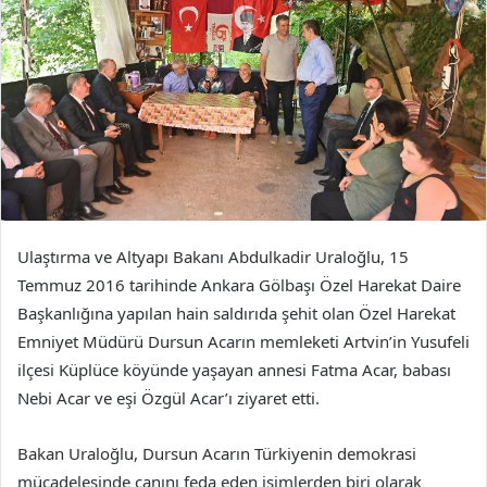
Ulaştırma ve Altyapı Bakanı Abdulkadir Uraloğlu, 15
Temmuz 2016 tarihinde Ankara Gölbaşı Özel Harekat Daire
Başkanlığına yapılan hain saldırıda şehit olan Özel Harekat
Emniyet Müdürü Dursun Acarın memleketi Artvin’in Yusufeli
ilçesi Küplüce köyünde yaşayan annesi Fatma Acar, babası
Nebi Acar ve eşi Özgül Acar’ı ziyaret etti.
Bakan Uraloğlu, Dursun Acarın Türkiyenin demokrasi
mücadelesinde canını feda eden isimlerden biri olarak