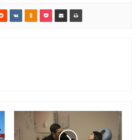
erest
Reddit
VKontakte
Odnoklassniki
Pocket
E-Posta ile paylaş
Yazdır