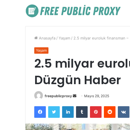
Anasayfa
/
Yaşam
/
2.5 milyar euroluk finansman 
Yaşam
2.5 milyar euro
Düzgün Haber
Bir
freepublicproxy
Mayıs 29, 2025
e-
Facebook
Twitter
LinkedIn
Tumblr
Pinterest
Reddit
posta
göndermek