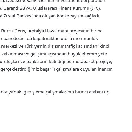
hina, Deutsche Bank, German Investment Corporation
 Garanti BBVA, Uluslararası Finans Kurumu (IFC),
e Ziraat Bankası’nda oluşan konsorsiyum sağladı.
 Burcu Geriş, “Antalya Havalimanı projesinin birinci
n muahedesini da kapatmaktan ötürü memnunluk
rkezi ve Türkiye’nin dış sınır trafiği açısından ikinci
in kalkınması ve gelişimi açısından büyük ehemmiyete
uruluşları ve bankaların katıldığı bu mutabakat projeye,
erçekleştirdiğimiz başarılı çalışmalara duyulan inancın
talya’daki genişleme çalışmalarının birinci etabını üç