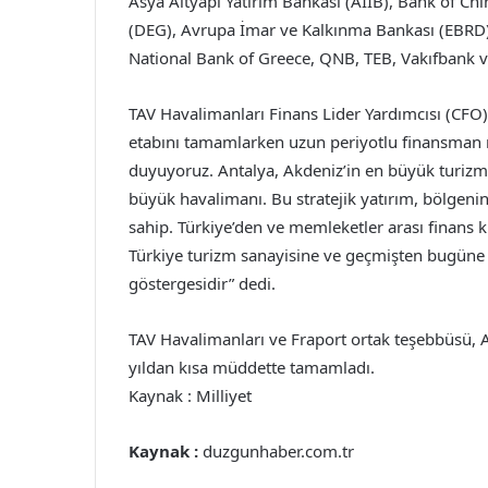
Asya Altyapı Yatırım Bankası (AIIB), Bank of C
(DEG), Avrupa İmar ve Kalkınma Bankası (EBRD),
National Bank of Greece, QNB, TEB, Vakıfbank v
TAV Havalimanları Finans Lider Yardımcısı (CFO)
etabını tamamlarken uzun periyotlu finansma
duyuyoruz. Antalya, Akdeniz’in en büyük turizm me
büyük havalimanı. Bu stratejik yatırım, bölgen
sahip. Türkiye’den ve memleketler arası finans k
Türkiye turizm sanayisine ve geçmişten bugüne g
göstergesidir” dedi.
TAV Havalimanları ve Fraport ortak teşebbüsü, An
yıldan kısa müddette tamamladı.
Kaynak : Milliyet
Kaynak :
duzgunhaber.com.tr