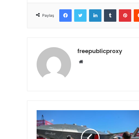
Facebook
Twitter
LinkedIn
Tumblr
Pint
Paylaş
freepublicproxy
Web
sitesi