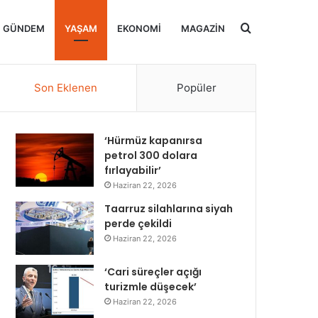
Arama
GÜNDEM
YAŞAM
EKONOMI
MAGAZIN
yap
Son Eklenen
Popüler
‘Hürmüz kapanırsa
...
petrol 300 dolara
fırlayabilir’
Haziran 22, 2026
Taarruz silahlarına siyah
perde çekildi
Haziran 22, 2026
‘Cari süreçler açığı
turizmle düşecek’
Haziran 22, 2026