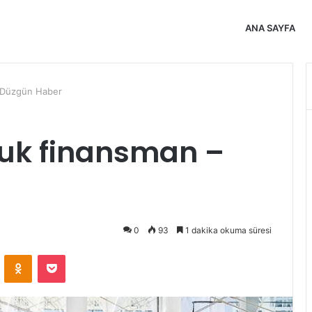
ANA SAYFA
– Düzgün Haber
luk finansman –
0
93
1 dakika okuma süresi
VKontakte
Odnoklassniki
Pocket