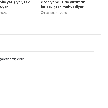
ile yetişiyor, tek
atan yandı! Elde yıkamak
şuyor
kaide, içten mahvediyor
 2026
Haziran 21, 2026
işaretlenmişlerdir