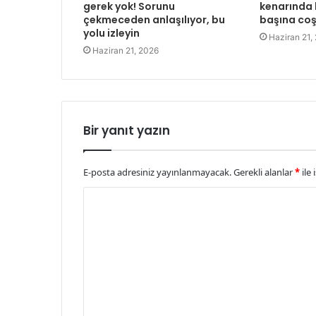
gerek yok! Sorunu
kenarında b
çekmeceden anlaşılıyor, bu
başına co
yolu izleyin
Haziran 21,
Haziran 21, 2026
Bir yanıt yazın
E-posta adresiniz yayınlanmayacak.
Gerekli alanlar
*
ile 
Y
o
r
u
m
*