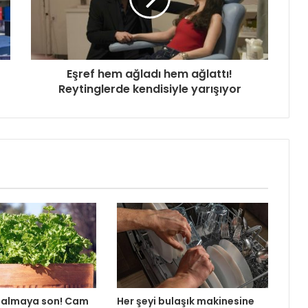
Eşref hem ağladı hem ağlattı!
Reytinglerde kendisiyle yarışıyor
almaya son! Cam
Her şeyi bulaşık makinesine