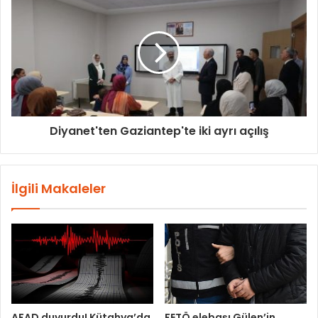
Diyanet'ten Gaziantep'te iki ayrı açılış
İlgili Makaleler
AFAD duyurdu! Kütahya’da
FETÖ elebaşı Gülen’in