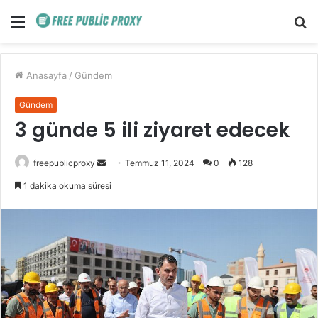
Menü
A
y
...
Anasayfa
/
Gündem
Gündem
3 günde 5 ili ziyaret edecek
Bir
freepublicproxy
Temmuz 11, 2024
0
128
e-
1 dakika okuma süresi
posta
göndermek