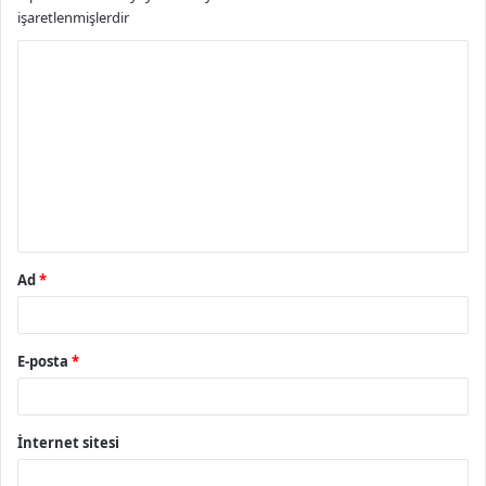
işaretlenmişlerdir
Y
o
r
u
m
*
Ad
*
E-posta
*
İnternet sitesi