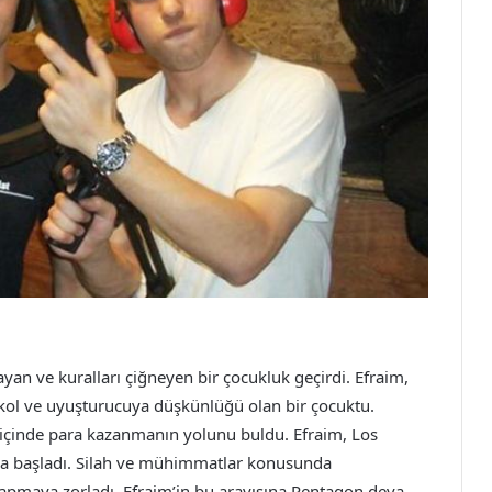
ayan ve kuralları çiğneyen bir çocukluk geçirdi. Efraim,
alkol ve uyuşturucuya düşkünlüğü olan bir çocuktu.
 içinde para kazanmanın yolunu buldu. Efraim, Los
ya başladı. Silah ve mühimmatlar konusunda
yapmaya zorladı. Efraim’in bu arayışına Pentagon deva