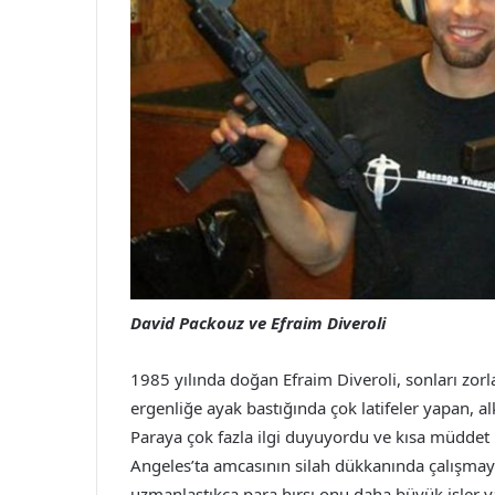
David Packouz ve Efraim Diveroli
1985 yılında doğan Efraim Diveroli, sonları zorl
ergenliğe ayak bastığında çok latifeler yapan, 
Paraya çok fazla ilgi duyuyordu ve kısa müddet
Angeles’ta amcasının silah dükkanında çalışma
uzmanlaştıkça para hırsı onu daha büyük işler 