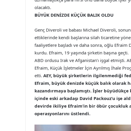
olacaktı.
BÜYÜK DENİZDE KÜÇÜK BALIK OLDU
Genç Diveroli ve babası Michael Diveroli, sonun
ettiklerinde kendi başlarına silah ticaretine yöne
faaliyetlere başladı ve daha sonra, oğlu Efraim D
kurdu. Efraim, 19 yaşında şirketin başına geçti.
ABD ordusu Irak ve Afganistan’ı işgal etmişti.
Efraim, Küçük İşletmeler İçin Ayrılmış İhale Prog
etti.
AEY, büyük şirketlerin ilgilenmediği fed
Efraim, büyük denizde küçük balık olarak h
kazandırmaya başlamıştı. İşler büyüdükçe
içinde eski arkadaşı David Packouz’u işe aldı
devirde ikiliye Efraim’in bir öbür çocukluk 
operasyonlarını üstlendi.