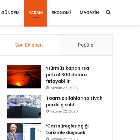
Arama
GÜNDEM
YAŞAM
EKONOMI
MAGAZIN
yap
Son Eklenen
Popüler
...
‘Hürmüz kapanırsa
petrol 300 dolara
fırlayabilir’
Haziran 22, 2026
Taarruz silahlarına siyah
perde çekildi
Haziran 22, 2026
‘Cari süreçler açığı
turizmle düşecek’
Haziran 22, 2026