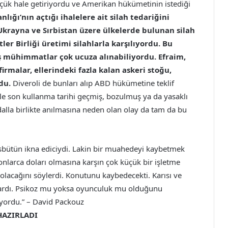
küçük hale getiriyordu ve Amerikan hükümetinin istediği
ığı’nın açtığı ihalelere ait silah tedariğini
krayna ve Sırbistan üzere ülkelerde bulunan silah
r Birliği üretimi silahlarla karşılıyordu. Bu
 mühimmatlar çok ucuza alınabiliyordu. Efraim,
 firmalar, ellerindeki fazla kalan askeri stoğu,
du.
Diveroli de bunları alıp ABD hükümetine teklif
tle son kullanma tarihi geçmiş, bozulmuş ya da yasaklı
alla birlikte anılmasına neden olan olay da tam da bu
sbütün ikna ediciydi. Lakin bir muahedeyi kaybetmek
onlarca doları olmasına karşın çok küçük bir işletme
lacağını söylerdi. Konutunu kaybedecekti. Karısı ve
ğlardı. Psikoz mu yoksa oyunculuk mu olduğunu
ıyordu.” – David Packouz
HAZIRLADI