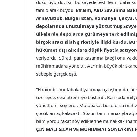
düşürüyordu. İkili bu sayede tekliflerini daha 
tam olarak buydu.
Efraim, ABD Savunma Bakanl
Arnavutluk, Bulgaristan, Romanya, Çekya, U
depolarında unutulmaya yüz tutmuş Sovyetle
ülkelerde depolarda çürümeye terk edilmiş
birçok aracı silah şirketiyle ilişki kurdu. Bu
hükümet dışı alıcılara düşük fiyatla satıyor
veriyordu. Süratli para kazanma isteği onu vaki
mühimmatlara yöneltti. AEY’nin büyük bir skand
sebeple gerçekleşti.
“Efraim bir mutabakat yapmaya çalıştığında, bü
üzereyse, sesi titremeye başlardı. Bankada mily
yönettiğini söylerdi. Mutabakat bozulursa mahvo
çocukları aç kalacaktı. Sözün tam manasıyla a
bilmiyordu fakat söylediklerine muhakkak inan
ÇİN MALI SİLAH VE MÜHİMMAT SONLARINI 