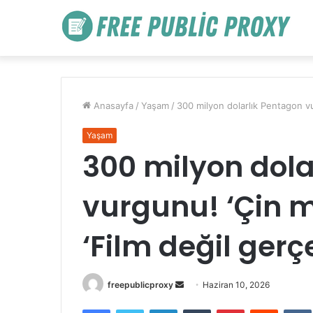
Anasayfa
/
Yaşam
/
300 milyon dolarlık Pentagon vur
Yaşam
300 milyon dola
vurgunu! ‘Çin ma
‘Film değil gerç
Bir
freepublicproxy
Haziran 10, 2026
e-
Facebook
Twitter
LinkedIn
Tumblr
Pinterest
Reddit