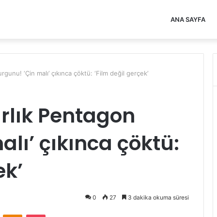
ANA SAYFA
gunu! ‘Çin malı’ çıkınca çöktü: ‘Film değil gerçek’
rlık Pentagon
lı’ çıkınca çöktü:
ek’
0
27
3 dakika okuma süresi
VKontakte
Odnoklassniki
Pocket