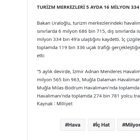
TURİZM MERKEZLERİ 5 AYDA 16 MİLYON 334
Bakan Uraloğlu, turizm merkezlerindeki havalim
sınırlarda 6 milyon 686 bin 715, dış sınırlarda
milyon 334 bin 49’a ulaştığını kaydetti. İç çizgi
toplamda 119 bin 336 uçak trafiği gerçekleştiğ
etti:
“5 aylık devirde, İzmir Adnan Menderes Havali
milyon 565 bin 963, Muğla Dalaman Havalimanı’n
Muğla Milas-Bodrum Havalimanı’nda toplamda 9
Havalimanı’nda toplamda 274 bin 781 yolcu trafi
Kaynak : Milliyet
Hava
İç Hat
Milyo