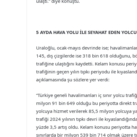
ulaştı.” diye konuştu.
5 AYDA HAVA YOLU İLE SEYAHAT EDEN YOLCU
Uraloğlu, ocak-mayıs devrinde ise; havalimanların
145, dış çizgilerde ise 318 bin 618 olduğunu, böy
trafiğine ulaştığını kaydetti. Kelam konusu peri
trafiğinin geçen yılın tıpkı periyodu ile kıyasla
açıklamasında şu sözlere yer verdi:
“Türkiye geneli havalimanları iç sınır yolcu trafi
milyon 91 bin 649 olduğu bu periyotta direkt tra
yolcuya hizmet verilerek 85,5 milyon yolcuya ya
trafiği 2024 yılının tıpkı devri ile kıyaslandığın
yüzde 3,5 artış oldu. Kelam konusu periyotta hava
sınırlarda bir milyon 539 bin 714 olmak üzere t