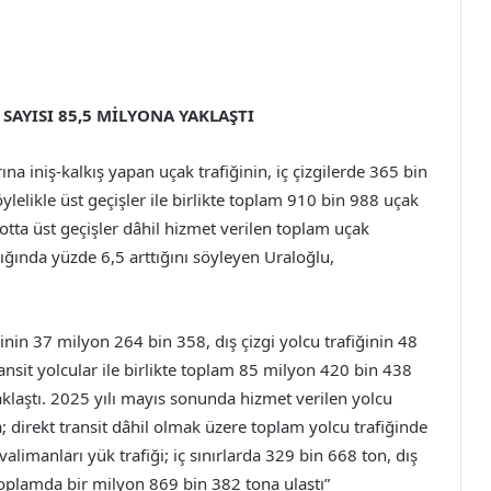
 SAYISI 85,5 MİLYONA YAKLAŞTI
a iniş-kalkış yapan uçak trafiğinin, iç çizgilerde 365 bin
lelikle üst geçişler ile birlikte toplam 910 bin 988 uçak
yotta üst geçişler dâhil hizmet verilen toplam uçak
ndığında yüzde 6,5 arttığını söyleyen Uraloğlu,
ğinin 37 milyon 264 bin 358, dış çizgi yolcu trafiğinin 48
nsit yolcular ile birlikte toplam 85 milyon 420 bin 438
klaştı. 2025 yılı mayıs sonunda hizmet verilen yolcu
da; direkt transit dâhil olmak üzere toplam yolcu trafiğinde
limanları yük trafiği; iç sınırlarda 329 bin 668 ton, dış
oplamda bir milyon 869 bin 382 tona ulaştı”