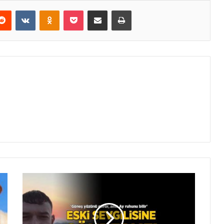
erest
Reddit
VKontakte
Odnoklassniki
Pocket
E-Posta ile paylaş
Yazdır