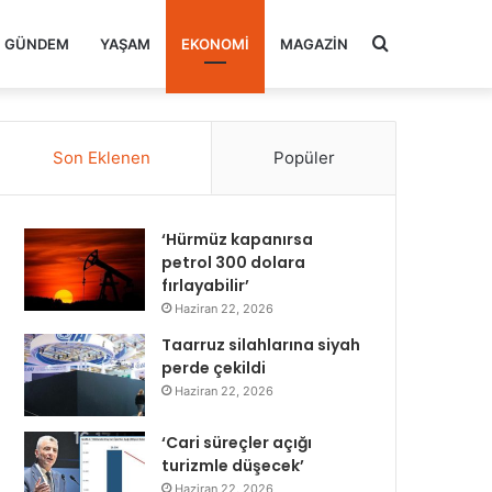
Arama
GÜNDEM
YAŞAM
EKONOMI
MAGAZIN
yap
Son Eklenen
Popüler
...
‘Hürmüz kapanırsa
petrol 300 dolara
fırlayabilir’
Haziran 22, 2026
Taarruz silahlarına siyah
perde çekildi
Haziran 22, 2026
‘Cari süreçler açığı
turizmle düşecek’
Haziran 22, 2026