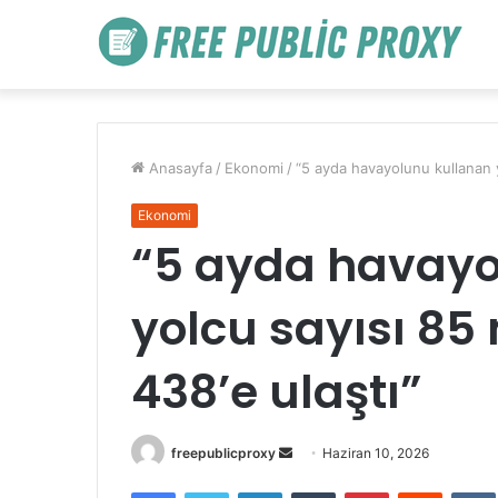
Anasayfa
/
Ekonomi
/
“5 ayda havayolunu kullanan y
Ekonomi
“5 ayda havayo
yolcu sayısı 85
438’e ulaştı”
Bir
freepublicproxy
Haziran 10, 2026
e-
Facebook
Twitter
LinkedIn
Tumblr
Pinterest
Reddit