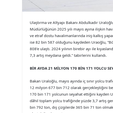
Ulaştırma ve Altyapı Bakanı Abdulkadir Uraloğl
Müdürlüğünün 2025 yılı mayıs ayına ilişkin hava 
ve etraf dostu havalimanlarında iniş-kalkış yapan
ise 82 bin 587 olduğunu kaydeden Uraoğlu, “Böyle
808’e ulaştı. 2024 yılının birebir ayı ile kıyasla
7,3 artış meydana geldi.” tabirlerini kullandı.
BİR AYDA 21 MİLYON 170 BİN 171 YOLCU SE
Bakan Uraloğlu, mayıs ayında iç sınır yolcu trafi
12 milyon 677 bin 712 olarak gerçekleştiğini beli
170 bin 171 yolcunun seyahat ettiğini kayden Ura
dâhil toplam yolcu trafiğinde yüzde 3,7 artış ger
bin 792 ton, dış çizgilerde 365 bin 71 ton olm