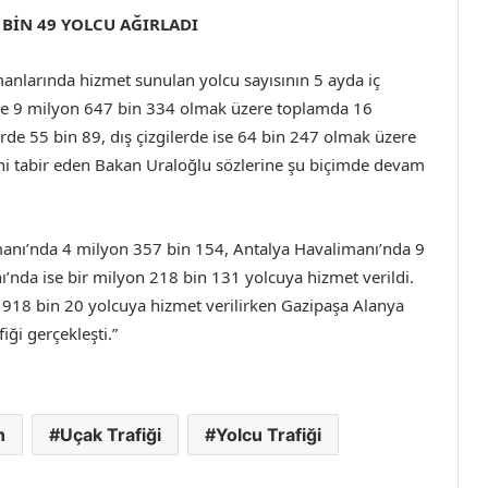
 BİN 49 YOLCU AĞIRLADI
anlarında hizmet sunulan yolcu sayısının 5 ayda iç
 ise 9 milyon 647 bin 334 olmak üzere toplamda 16
lerde 55 bin 89, dış çizgilerde ise 64 bin 247 olmak üzere
ini tabir eden Bakan Uraloğlu sözlerine şu biçimde devam
manı’nda 4 milyon 357 bin 154, Antalya Havalimanı’nda 9
da ise bir milyon 218 bin 131 yolcuya hizmet verildi.
18 bin 20 yolcuya hizmet verilirken Gazipaşa Alanya
ği gerçekleşti.”
n
Uçak Trafiği
Yolcu Trafiği