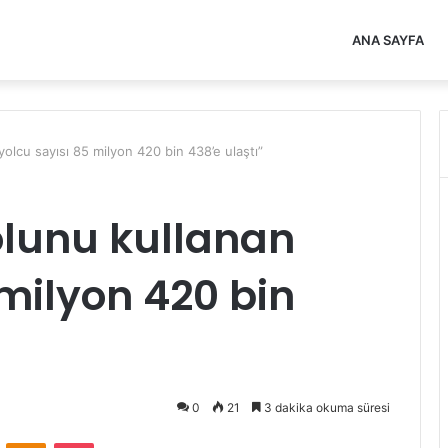
ANA SAYFA
olcu sayısı 85 milyon 420 bin 438’e ulaştı”
lunu kullanan
 milyon 420 bin
0
21
3 dakika okuma süresi
VKontakte
Odnoklassniki
Pocket