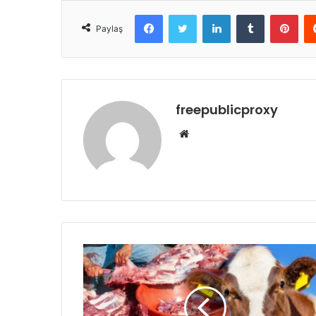
Facebook
Twitter
LinkedIn
Tumblr
Pint
Paylaş
freepublicproxy
Web
sitesi