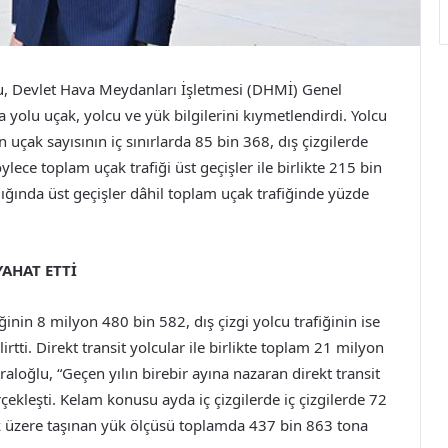
u, Devlet Hava Meydanları İşletmesi (DHMİ) Genel
yolu uçak, yolcu ve yük bilgilerini kıymetlendirdi. Yolcu
 uçak sayısının iç sınırlarda 85 bin 368, dış çizgilerde
ce toplam uçak trafiği üst geçişler ile birlikte 215 bin
ndığında üst geçişler dâhil toplam uçak trafiğinde yüzde
YAHAT ETTİ
ğinin 8 milyon 480 bin 582, dış çizgi yolcu trafiğinin ise
rtti. Direkt transit yolcular ile birlikte toplam 21 milyon
loğlu, “Geçen yılın birebir ayına nazaran direkt transit
çekleşti. Kelam konusu ayda iç çizgilerde iç çizgilerde 72
ak üzere taşınan yük ölçüsü toplamda 437 bin 863 tona