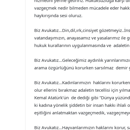
hizmetini yerine getiririz. Hukuksuzluğa karşı d
vazgeçmek nedir bilmeden mücadele eder hakkını
haykırışında sesi oluruz.
Biz Avukatız…Din,dil,ırk,cinsiyet gözetmeyiz..
vatandaşımızın, anayasamız ve yasalarımız ile g
hukuk kurallarının uygulanmasında ve adaletin 
Biz Avukatız…Geleceğimiz aydınlık yarınlarımızın
arama özgürlüğünü korurken sarsılmaz demir gi
Biz Avukatız…Kadınlarımızın haklarını korurken
olur ellerini bırakmaz adaletin tecellisi için 
Kemal Atatürk’ün de dediği gibi “Dünya yüzünd
ki kadına yönelik şiddetin bir insan hakkı ihla
eşitliğini anlatmaktan vazgeçmedik, vazgeçmey
Biz Avukatız…Hayvanlarımızın haklarını korur, 