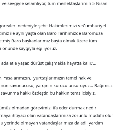
ı ve sevgiyle selamlıyor, tüm meslektaşlarımın 5 Nisan
görevleri nedeniyle şehit Hakimlerimizi veCumhuriyet
etimiz ile aynı yaşta olan Baro Tarihimizde Baromuza
l etmiş Baro başkanlarımız başta olmak üzere tüm
ı önünde saygıyla eğiliyoruz.
, adaletle yaşar, dürüst çalışmakla hayatta kalır.’…
 Yasalarımızın, yurttaşlarımızın temel hak ve
ğünün savunucusu, yargının kurucu unsuruyuz… Bağımsız
 savunma hakkı özdeştir, bu hakkın temsilcisiyiz.
ümüz olmadan görevimizi ifa eder durmak nedir
aya ihtiyacı olan vatandaşlarımıza zorunlu müdafii olur
mu yerinde olmayan vatandaşlarımıza da adli yardım