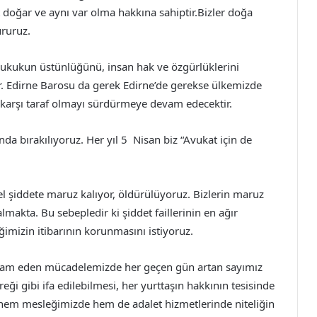
doğar ve aynı var olma hakkına sahiptir.Bizler doğa
ururuz.
Hukukun üstünlüğünü, insan hak ve özgürlüklerini
r. Edirne Barosu da gerek Edirne’de gerekse ülkemizde
e karşı taraf olmayı sürdürmeye devam edecektir.
a bırakılıyoruz. Her yıl 5 Nisan biz “Avukat için de
el şiddete maruz kalıyor, öldürülüyoruz. Bizlerin maruz
makta. Bu sebepledir ki şiddet faillerinin en ağır
ğimizin itibarının korunmasını istiyoruz.
evam eden mücadelemizde her geçen gün artan sayımız
ği gibi ifa edilebilmesi, her yurttaşın hakkının tesisinde
ile hem mesleğimizde hem de adalet hizmetlerinde niteliğin