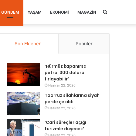
Arama
GÜNDEM
YAŞAM
EKONOMI
MAGAZIN
yap
Son Eklenen
Popüler
...
‘Hürmüz kapanırsa
petrol 300 dolara
fırlayabilir’
Haziran 22, 2026
Taarruz silahlarına siyah
perde çekildi
Haziran 22, 2026
‘Cari süreçler açığı
turizmle düşecek’
Haziran 22, 2026