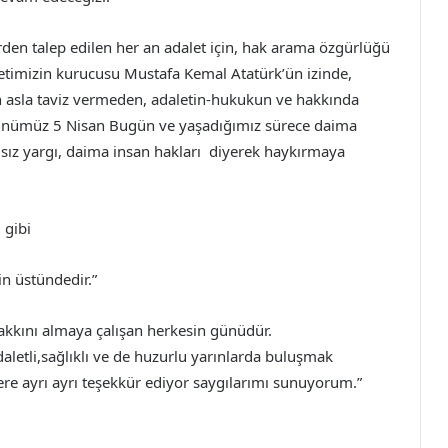
rden talep edilen her an adalet için, hak arama özgürlüğü
yetimizin kurucusu Mustafa Kemal Atatürk’ün izinde,
n asla taviz vermeden, adaletin-hukukun ve hakkında
nümüz 5 Nisan Bugün ve yaşadığımız sürece daima
ız yargı, daima insan hakları diyerek haykırmaya
 gibi
n üstündedir.”
akkını almaya çalışan herkesin günüdür.
aletli,sağlıklı ve de huzurlu yarınlarda buluşmak
ere ayrı ayrı teşekkür ediyor saygılarımı sunuyorum.”