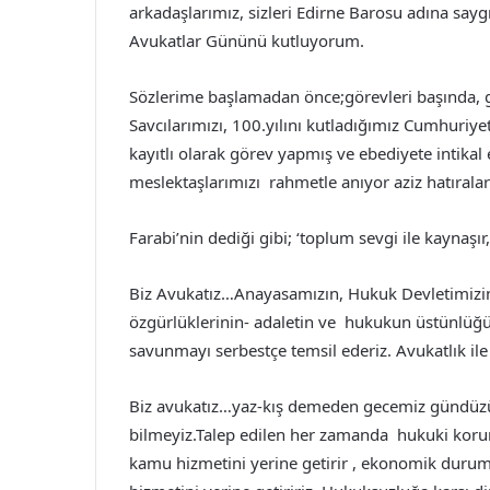
arkadaşlarımız, sizleri Edirne Barosu adına sayg
Avukatlar Gününü kutluyorum.
Sözlerime başlamadan önce;görevleri başında, 
Savcılarımızı, 100.yılını kutladığımız Cumhuriy
kayıtlı olarak görev yapmış ve ebediyete intika
meslektaşlarımızı rahmetle anıyor aziz hatıralar
Farabi’nin dediği gibi; ‘toplum sevgi ile kaynaşır
Biz Avukatız…Anayasamızın, Hukuk Devletimizin,
özgürlüklerinin- adaletin ve hukukun üstünlü
savunmayı serbestçe temsil ederiz. Avukatlık ile
Biz avukatız…yaz-kış demeden gecemiz gündüz
bilmeyiz.Talep edilen her zamanda hukuki korum
kamu hizmetini yerine getirir , ekonomik duru