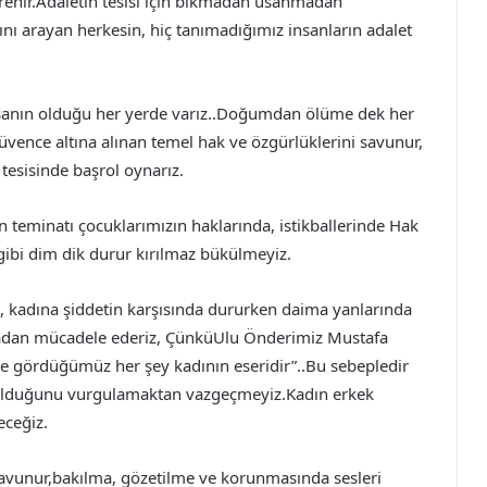
irenir.Adaletin tesisi için bıkmadan usanmadan
 arayan herkesin, hiç tanımadığımız insanların adalet
İnsanın olduğu her yerde varız..Doğumdan ölüme dek her
üvence altına alınan temel hak ve özgürlüklerini savunur,
tesisinde başrol oynarız.
 teminatı çocuklarımızın haklarında, istikballerinde Hak
bi dim dik durur kırılmaz bükülmeyiz.
, kadına şiddetin karşısında dururken daima yanlarında
yılmadan mücadele ederiz, ÇünküUlu Önderimiz Mustafa
e gördüğümüz her şey kadının eseridir”..Bu sebepledir
li olduğunu vurgulamaktan vazgeçmeyiz.Kadın erkek
eceğiz.
savunur,bakılma, gözetilme ve korunmasında sesleri