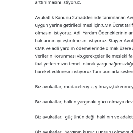
arttırılmasını istiyoruz.
Avukatlık Kanunu 2.maddesinde tanımlanan Avuk
uygun yerine getirilebilmesi için;CMK Ücret tar
olmasını istiyoruz. Adli Yardım Ödeneklerinin ar
haklarının iyileştirilmesini istiyoruz. Stajyer Av
CMK ve adli yardım ödemelerinde olmak üzere avu
Verilerin Korunması vb.gerekçeler ile mesleki fa
faaliyetlerimizin temeli olarak yargı bağımsızlı
hareket edilmesini istiyoruz.Tüm bunlarla seslen
Biz avukatlar; müdaceleciyiz, yılmayız,tükenm
Biz avukatlar; halkın yargıdaki gücü olmaya d
Biz avukatlar; güçlünün değil haklının ve ada
Biz avukatlar; Yargının kurucu unsuru olmay