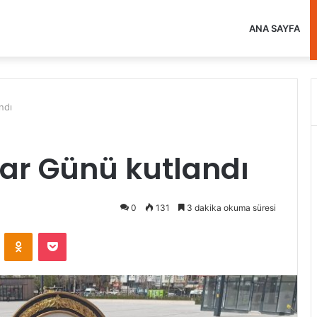
ANA SAYFA
ndı
ar Günü kutlandı
0
131
3 dakika okuma süresi
VKontakte
Odnoklassniki
Pocket