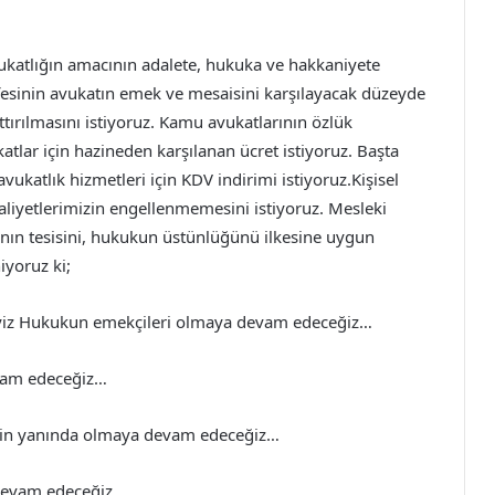
atlığın amacının adalete, hukuka ve hakkaniyete
ifesinin avukatın emek ve mesaisini karşılayacak düzeyde
ttırılmasını istiyoruz. Kamu avukatlarının özlük
ukatlar için hazineden karşılanan ücret istiyoruz. Başta
katlık hizmetleri için KDV indirimi istiyoruz.Kişisel
aliyetlerimizin engellenmemesini istiyoruz. Mesleki
ğının tesisini, hukukun üstünlüğünü ilkesine uygun
iyoruz ki;
eyiz Hukukun emekçileri olmaya devam edeceğiz…
evam edeceğiz…
letin yanında olmaya devam edeceğiz…
a devam edeceğiz..