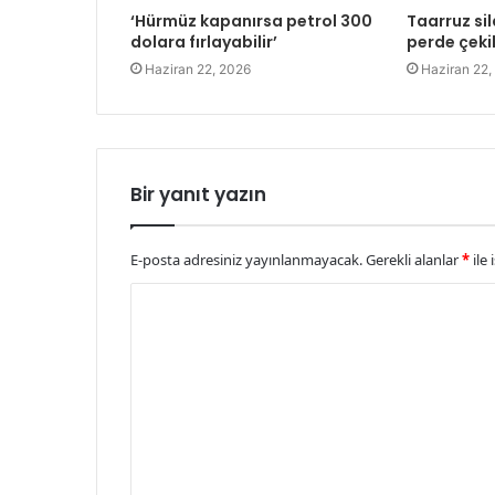
‘Hürmüz kapanırsa petrol 300
Taarruz sil
dolara fırlayabilir’
perde çeki
Haziran 22, 2026
Haziran 22,
Bir yanıt yazın
E-posta adresiniz yayınlanmayacak.
Gerekli alanlar
*
ile 
Y
o
r
u
m
*