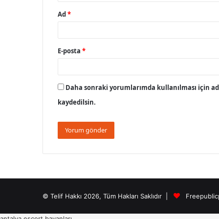
Ad
*
E-posta
*
Daha sonraki yorumlarımda kullanılması için adı
kaydedilsin.
© Telif Hakkı 2026, Tüm Hakları Saklıdır |
Freepublic
antalya escort bayanları