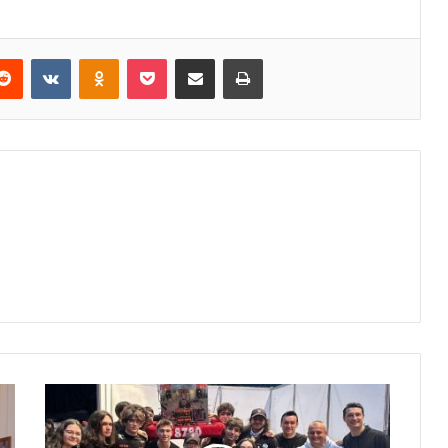
erest
Reddit
VKontakte
Odnoklassniki
Pocket
E-Posta ile paylaş
Yazdır