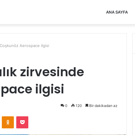
ANA SAYFA
 Coşkunöz Aerospace ilgisi
lık zirvesinde
ace ilgisi
0
120
Bir dakikadan az
VKontakte
Odnoklassniki
Pocket