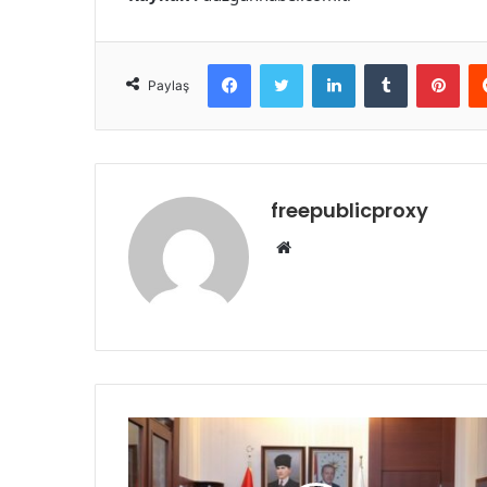
Facebook
Twitter
LinkedIn
Tumblr
Pint
Paylaş
freepublicproxy
Web
sitesi