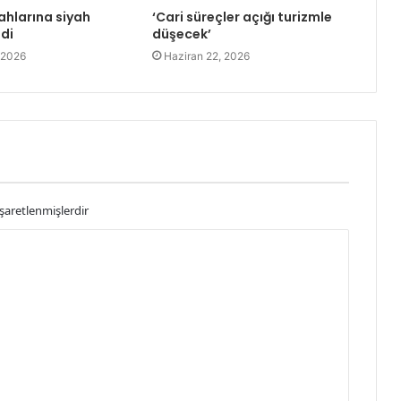
ahlarına siyah
‘Cari süreçler açığı turizmle
ldi
düşecek’
 2026
Haziran 22, 2026
işaretlenmişlerdir