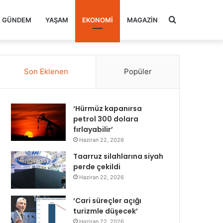
Arama
GÜNDEM
YAŞAM
EKONOMI
MAGAZIN
yap
Son Eklenen
Popüler
...
‘Hürmüz kapanırsa
petrol 300 dolara
fırlayabilir’
Haziran 22, 2026
Taarruz silahlarına siyah
perde çekildi
Haziran 22, 2026
‘Cari süreçler açığı
turizmle düşecek’
Haziran 22, 2026