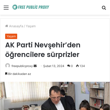
Menü
A
y
...
Anasayfa
/
Yaşam
Yaşam
AK Parti Nevşehir’den
öğrencilere sürprizler
Bir
freepublicproxy
Şubat 13, 2024
0
134
e-
Bir dakikadan az
posta
göndermek