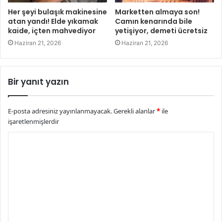
Her şeyi bulaşık makinesine
Marketten almaya son!
atan yandı! Elde yıkamak
Camın kenarında bile
kaide, içten mahvediyor
yetişiyor, demeti ücretsiz
Haziran 21, 2026
Haziran 21, 2026
Bir yanıt yazın
E-posta adresiniz yayınlanmayacak.
Gerekli alanlar
*
ile
işaretlenmişlerdir
Y
o
r
u
m
*