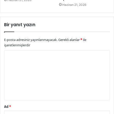
Haziran 21, 2026
Bir yanıt yazın
E-posta adresiniz yayınlanmayacak.
Gerekli alanlar
*
ile
işaretlenmişlerdir
Y
o
r
u
m
*
Ad
*