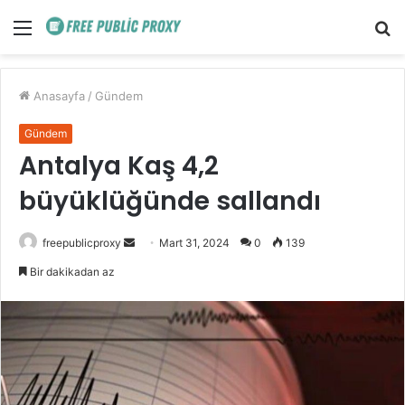
Menü
A
y
...
Anasayfa
/
Gündem
Gündem
Antalya Kaş 4,2
büyüklüğünde sallandı
Bir
freepublicproxy
Mart 31, 2024
0
139
e-
Bir dakikadan az
posta
göndermek