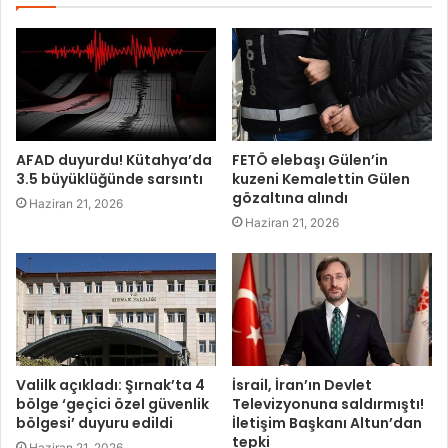
AFAD duyurdu! Kütahya’da
FETÖ elebaşı Gülen’in
3.5 büyüklüğünde sarsıntı
kuzeni Kemalettin Gülen
gözaltına alındı
Haziran 21, 2026
Haziran 21, 2026
Valilk açıkladı: Şırnak’ta 4
İsrail, İran’ın Devlet
bölge ‘geçici özel güvenlik
Televizyonuna saldırmıştı!
bölgesi’ duyuru edildi
İletişim Başkanı Altun’dan
tepki
Haziran 21, 2026