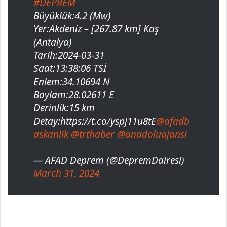
#DEPREM
Büyüklük:4.2 (Mw)
Yer:Akdeniz – [267.87 km] Kaş
(Antalya)
Tarih:2024-03-31
Saat:13:38:06 TSİ
Enlem:34.10694 N
Boylam:28.02611 E
Derinlik:15 km
Detay:https://t.co/yspj11u8tE
@afadb
askanlik
@trthaber
@anadoluajansi
— AFAD Deprem (@DepremDairesi)
March 31, 2024