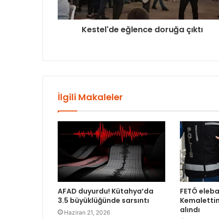
Kestel'de eğlence doruğa çıktı
İlgili Makaleler
AFAD duyurdu! Kütahya’da
FETÖ eleba
3.5 büyüklüğünde sarsıntı
Kemalettin
alındı
Haziran 21, 2026