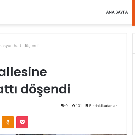
ANA SAYFA
zasyon hattı döşendi
llesine
ttı döşendi
0
131
Bir dakikadan az
VKontakte
Odnoklassniki
Pocket