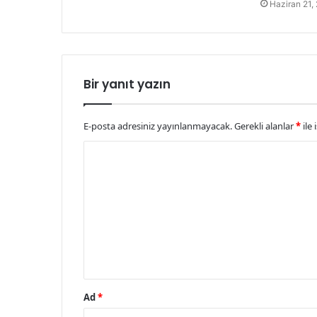
Haziran 21,
Bir yanıt yazın
E-posta adresiniz yayınlanmayacak.
Gerekli alanlar
*
ile 
Y
o
r
u
m
*
Ad
*