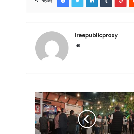
Paylaş
freepublicproxy
Web
sitesi