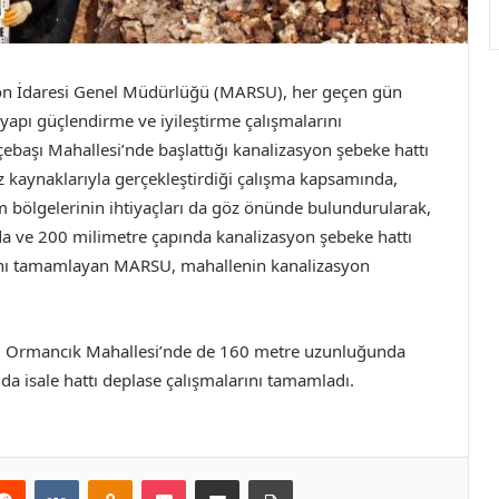
yon İdaresi Genel Müdürlüğü (MARSU), her geçen gün
yapı güçlendirme ve iyileştirme çalışmalarını
ebaşı Mahallesi’nde başlattığı kanalizasyon şebeke hattı
kaynaklarıyla gerçekleştirdiği çalışma kapsamında,
şim bölgelerinin ihtiyaçları da göz önünde bulundurularak,
 ve 200 milimetre çapında kanalizasyon şebeke hattı
rını tamamlayan MARSU, mahallenin kanalizasyon
lı Ormancık Mahallesi’nde de 160 metre uzunluğunda
a isale hattı deplase çalışmalarını tamamladı.
erest
Reddit
VKontakte
Odnoklassniki
Pocket
E-Posta ile paylaş
Yazdır