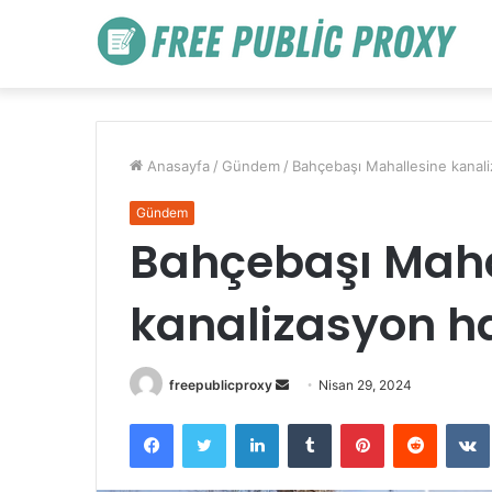
Anasayfa
/
Gündem
/
Bahçebaşı Mahallesine kanali
Gündem
Bahçebaşı Maha
kanalizasyon ha
Bir
freepublicproxy
Nisan 29, 2024
e-
Facebook
Twitter
LinkedIn
Tumblr
Pinterest
Reddit
posta
göndermek