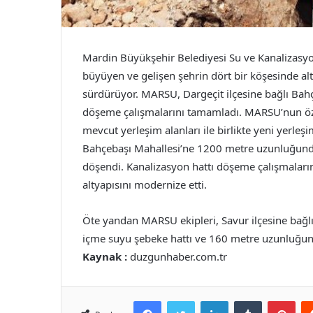
Mardin Büyükşehir Belediyesi Su ve Kanalizas
büyüyen ve gelişen şehrin dört bir köşesinde alt
sürdürüyor. MARSU, Dargeçit ilçesine bağlı Bahç
döşeme çalışmalarını tamamladı. MARSU’nun öz 
mevcut yerleşim alanları ile birlikte yeni yerle
Bahçebaşı Mahallesi’ne 1200 metre uzunluğunda
döşendi. Kanalizasyon hattı döşeme çalışmala
altyapısını modernize etti.
Öte yandan MARSU ekipleri, Savur ilçesine bağ
içme suyu şebeke hattı ve 160 metre uzunluğund
Kaynak :
duzgunhaber.com.tr
Facebook
Twitter
LinkedIn
Tumblr
Pint