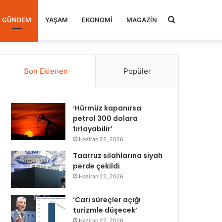
Arama
GÜNDEM
YAŞAM
EKONOMI
MAGAZIN
yap
Son Eklenen
Popüler
...
‘Hürmüz kapanırsa
petrol 300 dolara
fırlayabilir’
Haziran 22, 2026
Taarruz silahlarına siyah
perde çekildi
Haziran 22, 2026
‘Cari süreçler açığı
turizmle düşecek’
Haziran 22, 2026