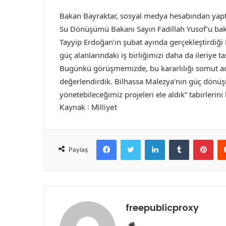
Bakan Bayraktar, sosyal medya hesabından yaptı
Su Dönüşümü Bakanı Sayın Fadillah Yusof’u bak
Tayyip Erdoğan’ın şubat ayında gerçekleştirdiği
güç alanlarındaki iş birliğimizi daha da ileriye 
Bugünkü görüşmemizde, bu kararlılığı somut ad
değerlendirdik. Bilhassa Malezya’nın güç dönüşü
yönetebileceğimiz projeleri ele aldık” tabirlerini 
Kaynak : Milliyet
Facebook
Twitter
LinkedIn
Tumblr
Pint
Paylaş
freepublicproxy
Web