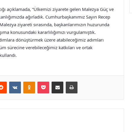
ğı açıklamada, “Ülkemizi ziyarete gelen Malezya Güç ve
anlığımızda ağırladık. Cumhurbaşkanımız Sayın Recep
 Malezya ziyareti sırasında, başkanlarımızın huzurunda
taşıma konusundaki kararlılığımızı vurgulamıştık.
ımlara dönüştürmek üzere atabileceğimiz adımları
m sürecine verebileceğimiz katkıları ve ortak
kullandı.
erest
Reddit
VKontakte
Odnoklassniki
Pocket
E-Posta ile paylaş
Yazdır