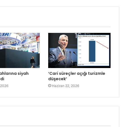
ahlarına siyah
‘Cari süreçler açığı turizmle
ldi
düşecek’
 2026
Haziran 22, 2026