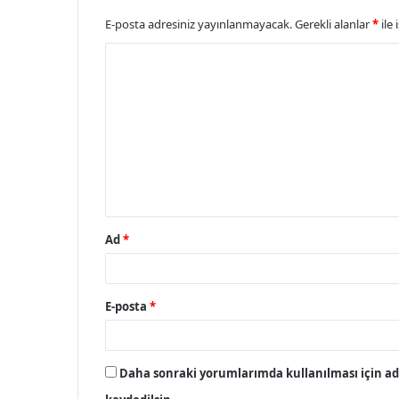
E-posta adresiniz yayınlanmayacak.
Gerekli alanlar
*
ile 
Y
o
r
u
m
*
Ad
*
E-posta
*
Daha sonraki yorumlarımda kullanılması için adı