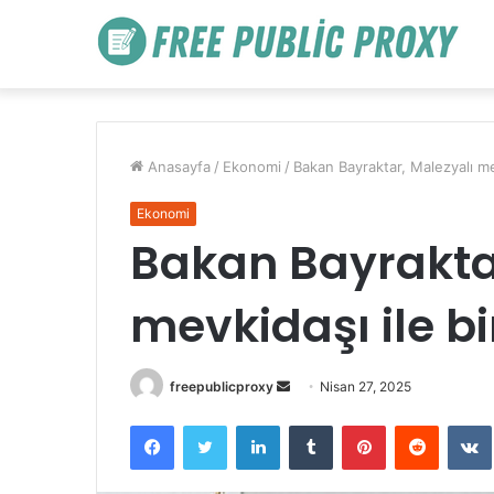
Anasayfa
/
Ekonomi
/
Bakan Bayraktar, Malezyalı mev
Ekonomi
Bakan Bayrakta
mevkidaşı ile bi
Bir
freepublicproxy
Nisan 27, 2025
e-
Facebook
Twitter
LinkedIn
Tumblr
Pinterest
Reddit
posta
göndermek