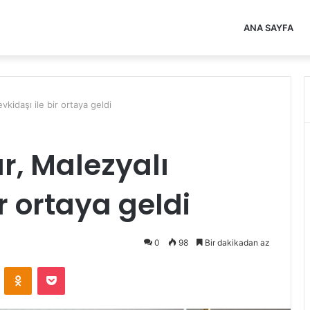
ANA SAYFA
kidaşı ile bir ortaya geldi
r, Malezyalı
r ortaya geldi
0
98
Bir dakikadan az
VKontakte
Odnoklassniki
Pocket