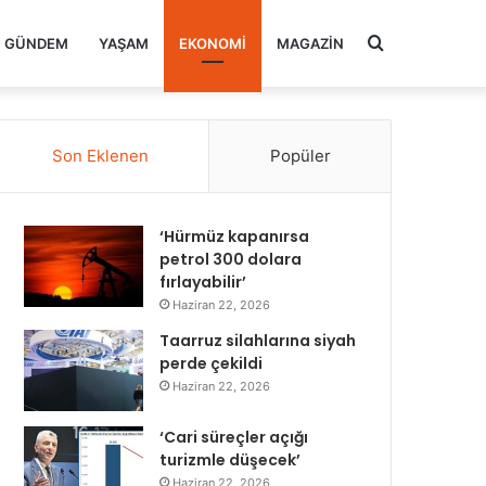
Arama
GÜNDEM
YAŞAM
EKONOMI
MAGAZIN
yap
Son Eklenen
Popüler
...
‘Hürmüz kapanırsa
petrol 300 dolara
fırlayabilir’
Haziran 22, 2026
Taarruz silahlarına siyah
perde çekildi
Haziran 22, 2026
‘Cari süreçler açığı
turizmle düşecek’
Haziran 22, 2026