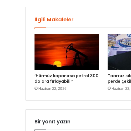
İlgili Makaleler
‘Hürmüz kapanırsa petrol 300
Taarruz sil
dolara fırlayabilir’
perde çeki
Haziran 22, 2026
Haziran 22,
Bir yanıt yazın