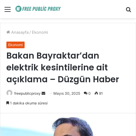
Menü
A
y
...
Anasayfa
/
Ekonomi
Ekonomi
Bakan Bayraktar’dan
elektrik kesintilerine ait
açıklama – Düzgün Haber
Bir
freepublicproxy
Mayıs 30, 2025
0
91
e-
1 dakika okuma süresi
posta
göndermek