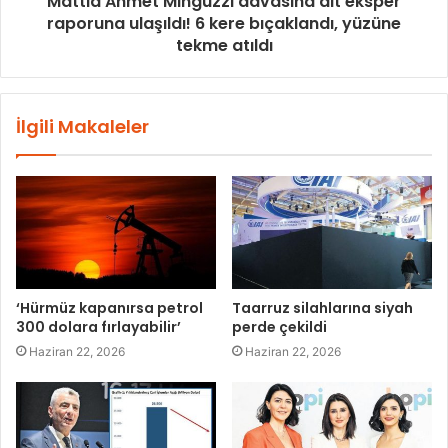
Mattia Ahmet Minguzzi davasına ait eksper
raporuna ulaşıldı! 6 kere bıçaklandı, yüzüne
tekme atıldı
İlgili Makaleler
‘Hürmüz kapanırsa petrol
Taarruz silahlarına siyah
300 dolara fırlayabilir’
perde çekildi
Haziran 22, 2026
Haziran 22, 2026