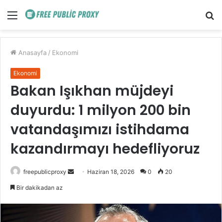
Menü
A
y
...
Anasayfa
/
Ekonomi
Ekonomi
Bakan Işıkhan müjdeyi
duyurdu: 1 milyon 200 bin
vatandaşımızı istihdama
kazandırmayı hedefliyoruz
Bir
freepublicproxy
Haziran 18, 2026
0
20
e-
Bir dakikadan az
posta
göndermek