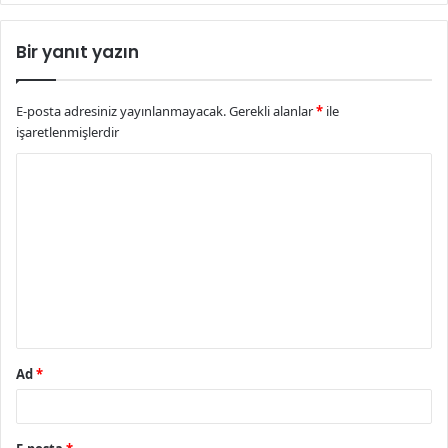
Bir yanıt yazın
E-posta adresiniz yayınlanmayacak.
Gerekli alanlar
*
ile
işaretlenmişlerdir
Y
o
r
u
m
*
Ad
*