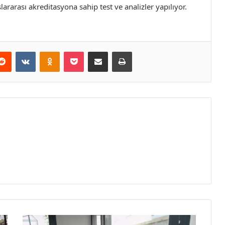
ararası akreditasyona sahip test ve analizler yapılıyor.
erest
Reddit
VKontakte
Odnoklassniki
Pocket
E-Posta ile paylaş
Yazdır