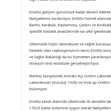
Enstitü gelişimi günümüze kadar devam ederek b
faaliyetlerini sürdürüyor. Enstitü hizmet alanınd
Bartın, Karabük, Kastamonu, Çankırı ve Kırıkkal
spesifik hastalık analizlerinde ise ülke genelinde
Ülkemizde hiçbir laboratuvar ve sağlık kurulu
hastalık olan Leptosipirozis’in tanısı Enstitü bü
ve Sağlık Bakanlığı da bu hizmetten yararlanıyor
titrasyon testi enstitüde gerçekleştiriliyor.
Merkez bünyesinde Antraks Aşı Üretim Laboratu
Laboratuvarı (Kuruluş 1928) ve Viral aşı Üretim 
bulunuyor.
Enstitü kendi alanında ülkemizde ilk akredite la
17025 kalite sistemine uygun olarak faaliyetler