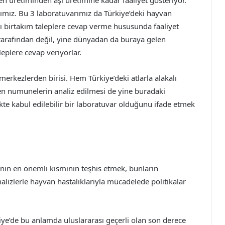
jen üretiminden aşı üretimine kadar faaliyet gösteriyor.
ımız. Bu 3 laboratuvarımız da Türkiye’deki hayvan
sı birtakım taleplere cevap verme hususunda faaliyet
r tarafından değil, yine dünyadan da buraya gelen
eplere cevap veriyorlar.
erkezlerden birisi. Hem Türkiye’deki atlarla alakalı
n numunelerin analiz edilmesi de yine buradaki
ekte kabul edilebilir bir laboratuvar olduğunu ifade etmek
nin en önemli kısmının teşhis etmek, bunların
analizlerle hayvan hastalıklarıyla mücadelede politikalar
iye’de bu anlamda uluslararası geçerli olan son derece