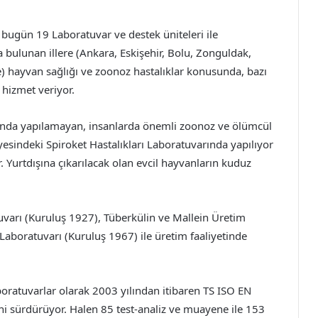
ugün 19 Laboratuvar ve destek üniteleri ile
a bulunan illere (Ankara, Eskişehir, Bolu, Zonguldak,
e) hayvan sağlığı ve zoonoz hastalıklar konusunda, bazı
 hizmet veriyor.
şunda yapılamayan, insanlarda önemli zoonoz ve ölümcül
nyesindeki Spiroket Hastalıkları Laboratuvarında yapılıyor
. Yurtdışına çıkarılacak olan evcil hayvanların kuduz
varı (Kuruluş 1927), Tüberkülin ve Mallein Üretim
Laboratuvarı (Kuruluş 1967) ile üretim faaliyetinde
boratuvarlar olarak 2003 yılından itibaren TS ISO EN
ini sürdürüyor. Halen 85 test-analiz ve muayene ile 153