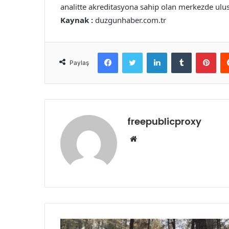
analitte akreditasyona sahip olan merkezde ulusl
Kaynak :
duzgunhaber.com.tr
Facebook
Twitter
LinkedIn
Tumblr
Pint
Paylaş
freepublicproxy
Web
sitesi