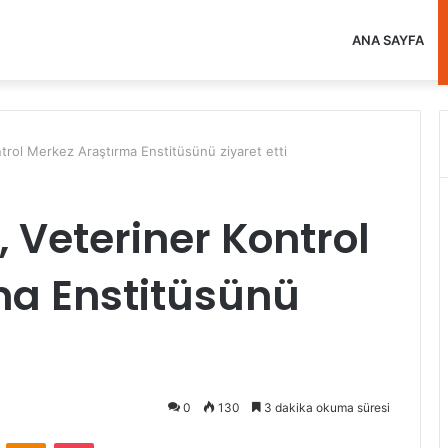
ANA SAYFA
trol Merkez Araştırma Enstitüsünü ziyaret etti
 Veteriner Kontrol
ma Enstitüsünü
0
130
3 dakika okuma süresi
VKontakte
Odnoklassniki
Pocket