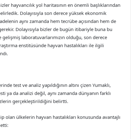
zler hayvancılık yol haritasının en önemli başlıklarından
belirledik. Dolayısıyla son derece yüksek ekonomik
ücadelenin aynı zamanda hem tecrübe açısından hem de
erekir. Dolayısıyla bizler de bugün itibariyle buna bu
ce gelişmiş laboratuvarlarımızın olduğu, son derece
tırma enstitüsünde hayvan hastalıkları ile ilgili
ndı.
inde test ve analiz yapıldığının altını çizen Yumaklı,
ti ya da analizi değil, aynı zamanda dünyanın farklı
rin gerçekleştirildiğini belirtti.
p olan ülkelerin hayvan hastalıkları konusunda avantajlı
tti: