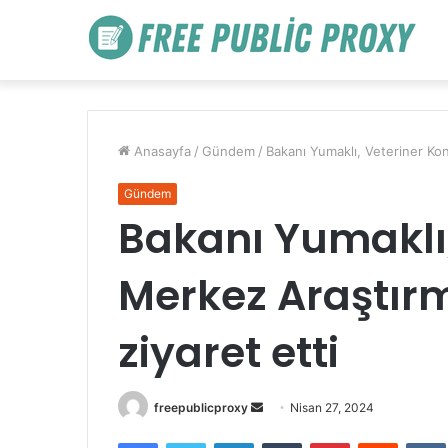
Anasayfa
/
Gündem
/
Bakanı Yumaklı, Veteriner Kon
Gündem
Bakanı Yumaklı,
Merkez Araştır
ziyaret etti
Bir
freepublicproxy
Nisan 27, 2024
e-
Facebook
Twitter
LinkedIn
Tumblr
Pinterest
Reddit