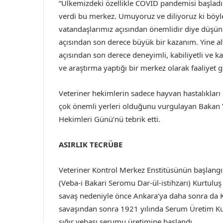
“Ülkemizdeki özellikle COVID pandemisi başladı
verdi bu merkez. Umuyoruz ve diliyoruz ki böyle
vatandaşlarımız açısından önemlidir diye düşü
açısından son derece büyük bir kazanım. Yine al
açısından son derece deneyimli, kabiliyetli ve k
ve araştırma yaptığı bir merkez olarak faaliyet g
Veteriner hekimlerin sadece hayvan hastalıkları 
çok önemli yerleri olduğunu vurgulayan Bakan 
Hekimleri Günü’nü tebrik etti.
ASIRLIK TECRÜBE
Veteriner Kontrol Merkez Enstitüsünün başlangı
(Veba-i Bakari Seromu Dar-ül-istihzarı) Kurtuluş
savaş nedeniyle önce Ankara’ya daha sonra da Kı
savaşından sonra 1921 yılında Serum Üretim Kur
sığır vebası serumu üretimine başlandı.