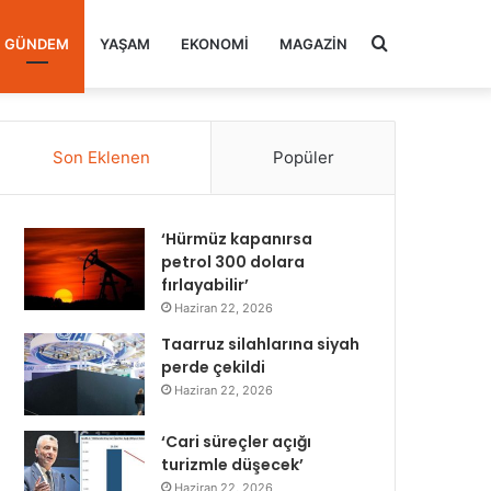
Arama
GÜNDEM
YAŞAM
EKONOMI
MAGAZIN
yap
Son Eklenen
Popüler
...
‘Hürmüz kapanırsa
petrol 300 dolara
fırlayabilir’
Haziran 22, 2026
Taarruz silahlarına siyah
perde çekildi
Haziran 22, 2026
‘Cari süreçler açığı
turizmle düşecek’
Haziran 22, 2026