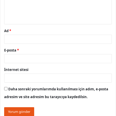
u
m
*
Ad
*
E-posta
*
İnternet sitesi
Daha sonraki yorumlarımda kullanılması için adım, e-posta
adresim ve site adresim bu tarayıcıya kaydedilsin.