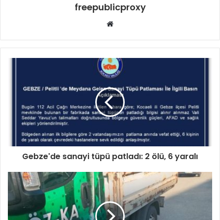
freepublicproxy
Web
sitesi
Gebze'de sanayi tüpü patladı: 2 ölü, 6 yaralı