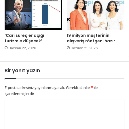
‘Cari süreçler açığı
19 milyon müşterinin
turizmle düşecek’
alışveriş röntgeni hazır
Haziran 22, 2026
Haziran 21, 2026
Bir yanıt yazın
E-posta adresiniz yayınlanmayacak.
Gerekli alanlar
*
ile
işaretlenmişlerdir
Y
o
r