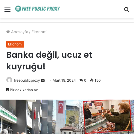
Menü
A
y
...
Anasayfa
/
Ekonomi
Ekonomi
Banka değil, ucuz et
kuyruğu!
Bir
freepublicproxy
Mart 19, 2024
0
150
e-
Bir dakikadan az
posta
göndermek