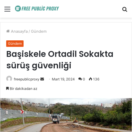
Menü
A
y
...
Anasayfa
/
Gündem
Gündem
Başiskele Ortadil Sokakta
sürüş güvenliği
Bir
freepublicproxy
Mart 19, 2024
0
136
e-
Bir dakikadan az
posta
göndermek