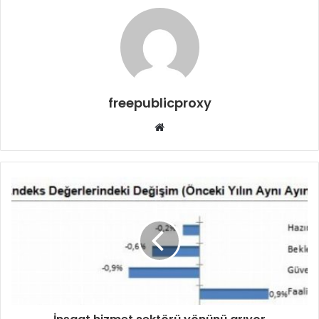
freepublicproxy
Web
sitesi