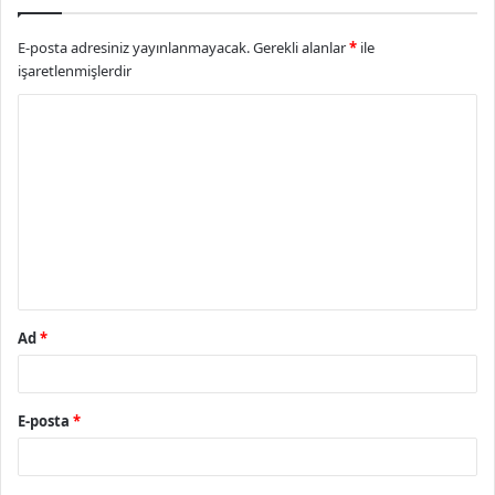
E-posta adresiniz yayınlanmayacak.
Gerekli alanlar
*
ile
işaretlenmişlerdir
Y
o
r
u
m
*
Ad
*
E-posta
*