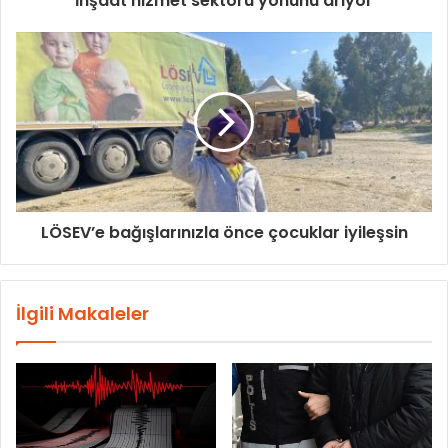
İnşaat hizmet sektörü yönünü arıyor
LÖSEV’e bağışlarınızla önce çocuklar iyileşsin
İlgili Makaleler