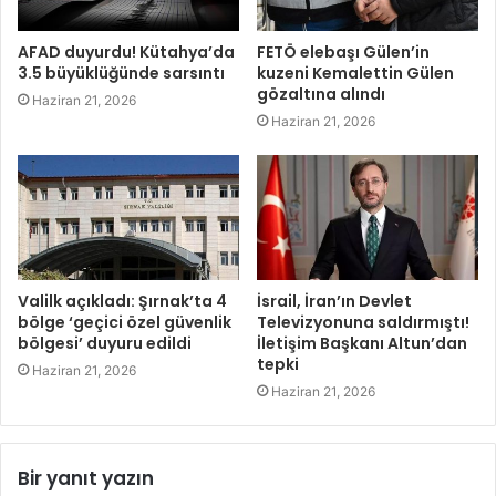
AFAD duyurdu! Kütahya’da
FETÖ elebaşı Gülen’in
3.5 büyüklüğünde sarsıntı
kuzeni Kemalettin Gülen
gözaltına alındı
Haziran 21, 2026
Haziran 21, 2026
Valilk açıkladı: Şırnak’ta 4
İsrail, İran’ın Devlet
bölge ‘geçici özel güvenlik
Televizyonuna saldırmıştı!
bölgesi’ duyuru edildi
İletişim Başkanı Altun’dan
tepki
Haziran 21, 2026
Haziran 21, 2026
Bir yanıt yazın