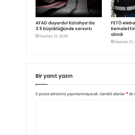
AFAD duyurdu! Kütahya’da
FETÖ eleba
3.5 büyüklüğünde sarsıntı
Kemalettin
alındı
Haziran 21, 2026
Haziran 21,
Bir yanıt yazın
E-posta adresiniz yayınlanmayacak.
Gerekli alanlar
*
ile 
Y
o
r
u