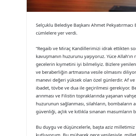
Selçuklu Belediye Başkanı Ahmet Pekyatırmacı B
cümlelere yer verdi.
“Regaib ve Miraç Kandillerimizi idrak ettikten s
kavuşmanın huzurunu yaşıyoruz. Yüce Allah’ın 
gecelerin kıymetini iyi bilmeliyiz. Bizlere yenile
ve beraberliğin artmasına vesile olmasını diliyo
manevi değeri yüksek olan özel günlerdir. Af ve
ibadet, tövbe ve dua ile geçirilmesi gerekiyor. Be
arınması ve Filistin topraklarında yaşanan vah
huzurunun sağlanması, silahların, bombaların a
güvenliği, açlık ve kıtlıkla sınanan masumların 
Bu duygu ve düşüncelerle, başta aziz milletimiz
kutluyorum. Bu mübarek gece vesilesiyle, milleti