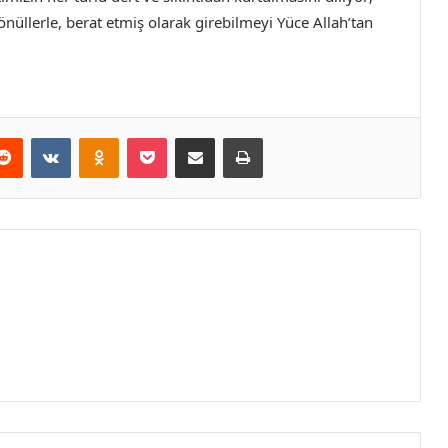
üllerle, berat etmiş olarak girebilmeyi Yüce Allah’tan
erest
Reddit
VKontakte
Odnoklassniki
Pocket
E-Posta ile paylaş
Yazdır