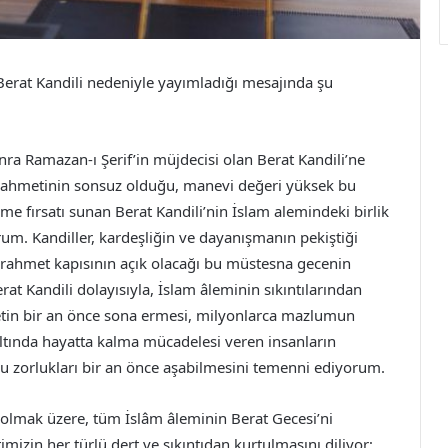
erat Kandili nedeniyle yayımladığı mesajında şu
onra Ramazan-ı Şerif’in müjdecisi olan Berat Kandili’ne
rahmetinin sonsuz olduğu, manevi değeri yüksek bu
nme fırsatı sunan Berat Kandili’nin İslam alemindeki birlik
rum. Kandiller, kardeşliğin ve dayanışmanın pekiştiği
 rahmet kapısının açık olacağı bu müstesna gecenin
rat Kandili dolayısıyla, İslam âleminin sıkıntılarından
şetin bir an önce sona ermesi, milyonlarca mazlumun
ltında hayatta kalma mücadelesi veren insanların
bu zorlukları bir an önce aşabilmesini temenni ediyorum.
 olmak üzere, tüm İslâm âleminin Berat Gecesi’ni
mizin her türlü dert ve sıkıntıdan kurtulmasını diliyor;