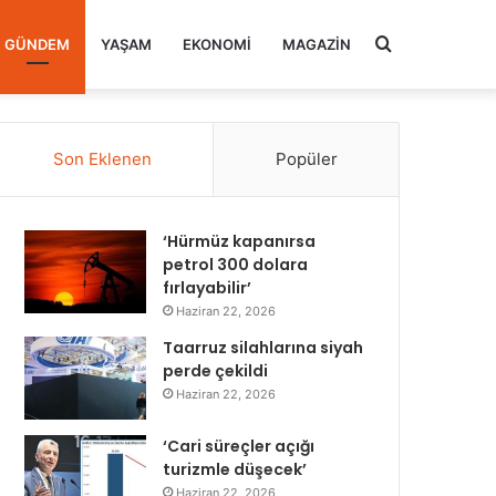
Arama
GÜNDEM
YAŞAM
EKONOMI
MAGAZIN
yap
Son Eklenen
Popüler
...
‘Hürmüz kapanırsa
petrol 300 dolara
fırlayabilir’
Haziran 22, 2026
Taarruz silahlarına siyah
perde çekildi
Haziran 22, 2026
‘Cari süreçler açığı
turizmle düşecek’
Haziran 22, 2026