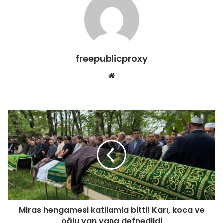
freepublicproxy
Web
sitesi
Miras hengamesi katliamla bitti! Karı, koca ve
oğlu yan yana defnedildi