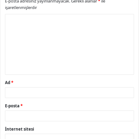
E-posta adresiniz yayınlanmayacak.
Gerekli alanlar
*
ile
işaretlenmişlerdir
Y
o
r
u
m
*
Ad
*
E-posta
*
İnternet sitesi