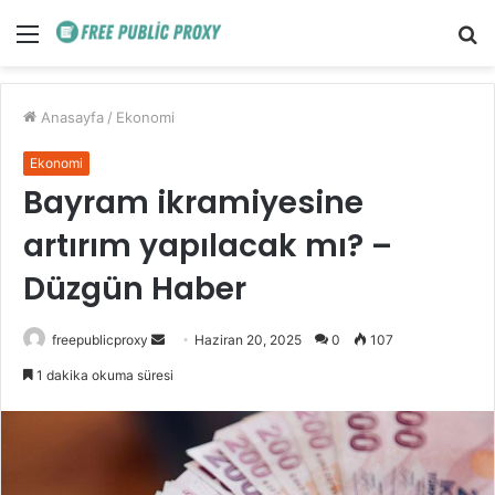
Menü
A
y
...
Anasayfa
/
Ekonomi
Ekonomi
Bayram ikramiyesine
artırım yapılacak mı? –
Düzgün Haber
Bir
freepublicproxy
Haziran 20, 2025
0
107
e-
1 dakika okuma süresi
posta
göndermek