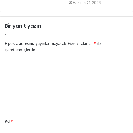
Haziran 21, 2026
Bir yanıt yazın
E-posta adresiniz yayınlanmayacak.
Gerekli alanlar
*
ile
işaretlenmişlerdir
Y
o
r
u
m
*
Ad
*