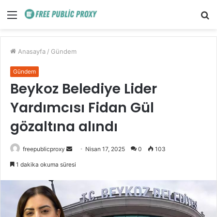
Menü
A
y
...
Anasayfa
/
Gündem
Gündem
Beykoz Belediye Lider
Yardımcısı Fidan Gül
gözaltına alındı
Bir
freepublicproxy
Nisan 17, 2025
0
103
e-
1 dakika okuma süresi
posta
göndermek