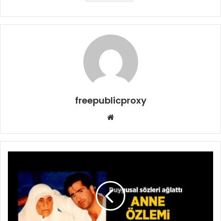
freepublicproxy
Web
sitesi