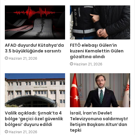
AFAD duyurdu! Kütahya’da
FETÖ elebaşı Gülen’in
3.5 büyüklüğünde sarsıntı
kuzeni Kemalettin Gülen
gözaltına alındı
Haziran 21, 2026
Haziran 21, 2026
Valilk açıkladı: Şırnak’ta 4
İsrail, İran’ın Devlet
bölge ‘geçici özel güvenlik
Televizyonuna saldırmıştı!
bölgesi’ duyuru edildi
İletişim Başkanı Altun’dan
tepki
Haziran 21, 2026