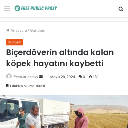
Menü
A
y
...
Anasayfa
/
Gündem
Gündem
Biçerdöverin altında kalan
köpek hayatını kaybetti
Bir
freepublicproxy
Mayıs 29, 2024
0
131
e-
1 dakika okuma süresi
posta
göndermek