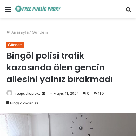
Menü
A
y
...
Anasayfa
/
Gündem
Gündem
Bingöl polisi trafik
kazasında ölen gencin
ailesini yalnız bırakmadı
Bir
freepublicproxy
Mayıs 11, 2024
0
119
e-
Bir dakikadan az
posta
göndermek