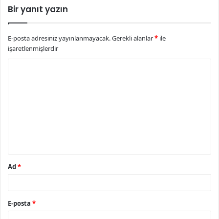
Bir yanıt yazın
E-posta adresiniz yayınlanmayacak.
Gerekli alanlar
*
ile
işaretlenmişlerdir
Y
o
r
u
m
*
Ad
*
E-posta
*