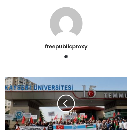
freepublicproxy
Web
sitesi