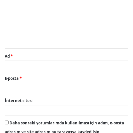
o
r
u
m
*
Ad
*
E-posta
*
İnternet sitesi
Daha sonraki yorumlarımda kullanılması için adım, e-posta
adresim ve site adresim bu tarayıcıya kaydedilsin.