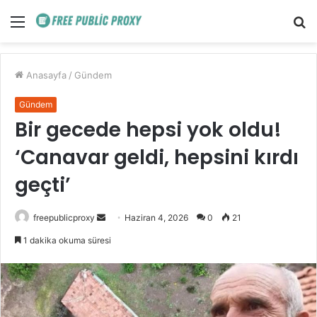
Menü
A
y
...
Anasayfa
/
Gündem
Gündem
Bir gecede hepsi yok oldu!
‘Canavar geldi, hepsini kırdı
geçti’
Bir
freepublicproxy
Haziran 4, 2026
0
21
e-
1 dakika okuma süresi
posta
göndermek