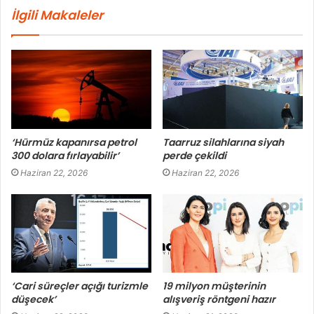
İlgili Makaleler
‘Hürmüz kapanırsa petrol
Taarruz silahlarına siyah
300 dolara fırlayabilir’
perde çekildi
Haziran 22, 2026
Haziran 22, 2026
‘Cari süreçler açığı turizmle
19 milyon müşterinin
düşecek’
alışveriş röntgeni hazır