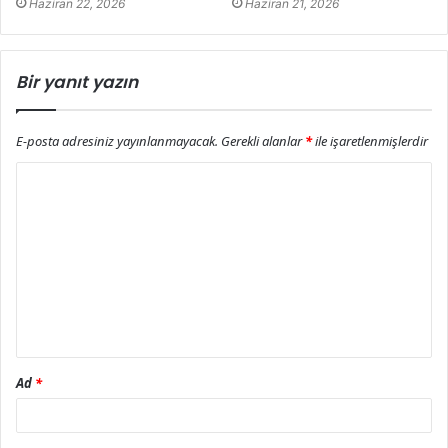
Haziran 22, 2026
Haziran 21, 2026
Bir yanıt yazın
E-posta adresiniz yayınlanmayacak.
Gerekli alanlar
*
ile işaretlenmişlerdir
Y
o
r
u
m
*
Ad
*