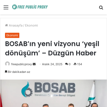
Menü
A
y
...
Anasayfa
/
Ekonomi
Ekonomi
BOSAB’ın yeni vizyonu ‘yeşil
dönüşüm’ – Düzgün Haber
Bir
freepublicproxy
Aralık 24, 2025
0
154
e-
Bir dakikadan az
posta
göndermek