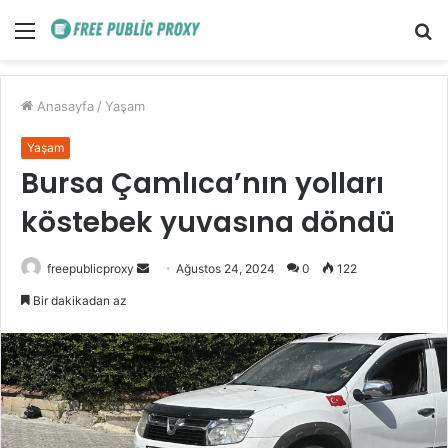
Menü
A
y
...
Anasayfa
/
Yaşam
Yaşam
Bursa Çamlıca’nın yolları
köstebek yuvasına döndü
Bir
freepublicproxy
Ağustos 24, 2024
0
122
e-
Bir dakikadan az
posta
göndermek