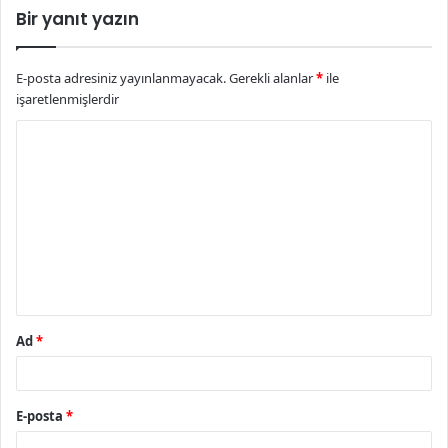
Bir yanıt yazın
E-posta adresiniz yayınlanmayacak.
Gerekli alanlar
*
ile
işaretlenmişlerdir
Y
o
r
u
m
*
Ad
*
E-posta
*