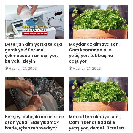
Deterjan almıyorsa telaşa
Maydanoz almaya son!
gerek yok! Sorunu
Cam kenarında bile
çekmeceden anlaşılıyor,
yetişiyor, tek başına
bu yolu izleyin
coşuyor
Haziran 21, 2026
Haziran 21, 2026
Her şeyi bulaşık makinesine
Marketten almaya son!
atan yandı! Elde yıkamak
Camın kenarında bile
kaide, içten mahvediyor
yetişiyor, demeti ücretsiz