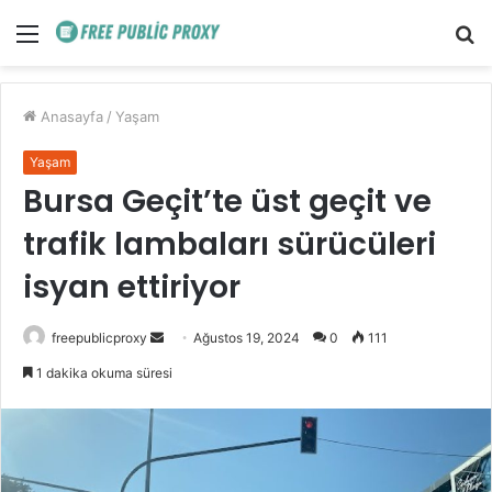
Menü
A
y
...
Anasayfa
/
Yaşam
Yaşam
Bursa Geçit’te üst geçit ve
trafik lambaları sürücüleri
isyan ettiriyor
Bir
freepublicproxy
Ağustos 19, 2024
0
111
e-
1 dakika okuma süresi
posta
göndermek