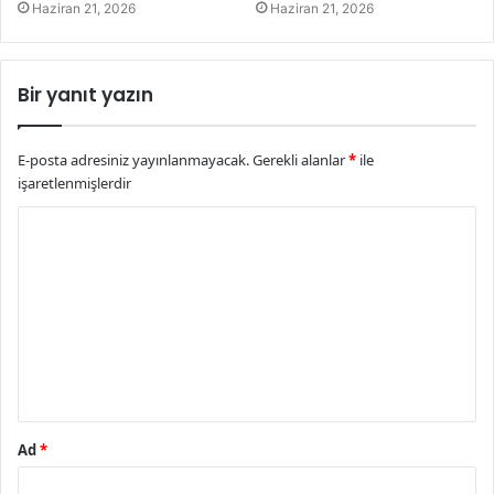
Haziran 21, 2026
Haziran 21, 2026
Bir yanıt yazın
E-posta adresiniz yayınlanmayacak.
Gerekli alanlar
*
ile
işaretlenmişlerdir
Y
o
r
u
m
*
Ad
*