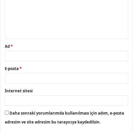
r
u
m
*
Ad
*
E-posta
*
İnternet sitesi
Daha sonraki yorumlarımda kullanılması için adım, e-posta
adresim ve site adresim bu tarayıcıya kaydedilsin.