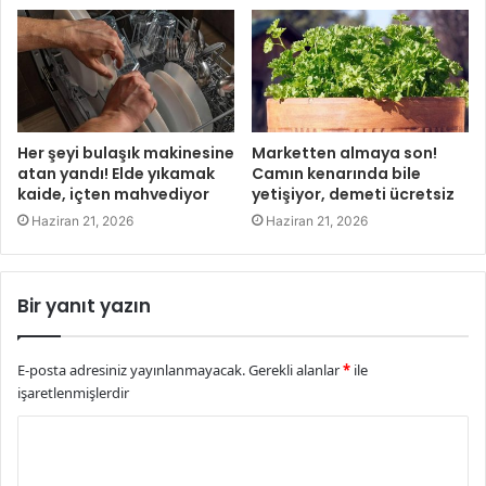
Her şeyi bulaşık makinesine
Marketten almaya son!
atan yandı! Elde yıkamak
Camın kenarında bile
kaide, içten mahvediyor
yetişiyor, demeti ücretsiz
Haziran 21, 2026
Haziran 21, 2026
Bir yanıt yazın
E-posta adresiniz yayınlanmayacak.
Gerekli alanlar
*
ile
işaretlenmişlerdir
Y
o