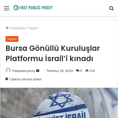
Menü
A
y
...
Anasayfa
/
Yaşam
Yaşam
Bursa Gönüllü Kuruluşlar
Platformu İsrail’i kınadı
Bir
freepublicproxy
Temmuz 26, 2024
0
134
e-
1 dakika okuma süresi
posta
göndermek