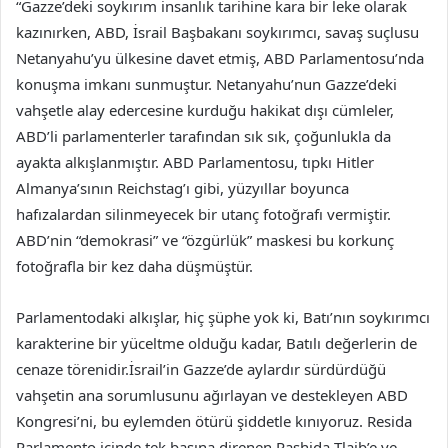
“Gazze’deki soykırım insanlık tarihine kara bir leke olarak
kazınırken, ABD, İsrail Başbakanı soykırımcı, savaş suçlusu
Netanyahu’yu ülkesine davet etmiş, ABD Parlamentosu’nda
konuşma imkanı sunmuştur. Netanyahu’nun Gazze’deki
vahşetle alay edercesine kurduğu hakikat dışı cümleler,
ABD’li parlamenterler tarafından sık sık, çoğunlukla da
ayakta alkışlanmıştır. ABD Parlamentosu, tıpkı Hitler
Almanya’sının Reichstag’ı gibi, yüzyıllar boyunca
hafızalardan silinmeyecek bir utanç fotoğrafı vermiştir.
ABD’nin “demokrasi” ve “özgürlük” maskesi bu korkunç
fotoğrafla bir kez daha düşmüştür.
Parlamentodaki alkışlar, hiç şüphe yok ki, Batı’nın soykırımcı
karakterine bir yüceltme olduğu kadar, Batılı değerlerin de
cenaze törenidir.İsrail’in Gazze’de aylardır sürdürdüğü
vahşetin ana sorumlusunu ağırlayan ve destekleyen ABD
Kongresi’ni, bu eylemden ötürü şiddetle kınıyoruz. Resida
Parlamento içinde tek başına direnen Rashida Tlaib’e ve