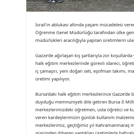
İsrail’in ablukası altında yaşam mücadelesi ve
Öğrenme Genel Müdürlüğü tarafından ülke genel
müdürlükleri aracılığıyla yapılan üretimlerin ul
Gazze’de ağırlaşan kış şartlarıyla zor koşullar
halk eğitim merkezlerinde görevli idareci, öğretm
iç çamaşırı, yeni doğan seti, eşofman takımı, m
üretimi yapılıyor.
Bursa’daki halk eğitim merkezlerince Gazze’de b
duyduğu memnuniyeti dile getiren Bursa İl Milli
merkezlerimizdeki öğretmen, usta öğretici ve k
veren kardeşlerimizin günlük kullanım malzemele
merkezlerimiz, geçtiğimiz yıl Kahramanmaraş me
gününden itibaren yaptıkları üretimlerle hafızal