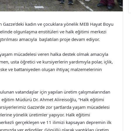
ren Gazze’deki kadın ve çocuklara yönelik MEB Hayat Boyu
inde olgunlaşma enstitüleri ve halk eğitimi merkezi
aştırılması amacıyla başlatılan proje devam ediyor.
da yaşam mücadelesi veren halka destek olmak amacıyla
en, usta öğretici ve kursiyerlerin yardımıyla polar, içlik,
aske ve battaniyeden oluşan ihtiyaç malzemelerinin
ulunan vatandaşlar için yapılan üretim çalışmalarından
 eğitim Müdürü Dr. Ahmet Alireisoğlu, “Halk eğitimi
ursiyerlerimiz Gazze’de zor şartlarda yaşam mücadelesi
rine yönelik üretimler yapıyor. Halk eğitimi
rkezli gerçekleşen ve 11 ilimizi kapsayan depremin ilk
arımızda yer edindiler. Gönüllü olarak yaptıkları üretim