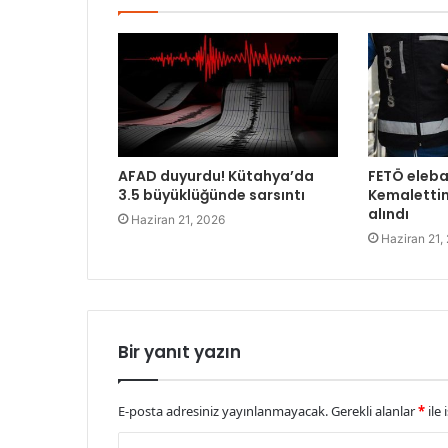
AFAD duyurdu! Kütahya’da
FETÖ eleba
3.5 büyüklüğünde sarsıntı
Kemalettin
alındı
Haziran 21, 2026
Haziran 21,
Bir yanıt yazın
E-posta adresiniz yayınlanmayacak.
Gerekli alanlar
*
ile 
Y