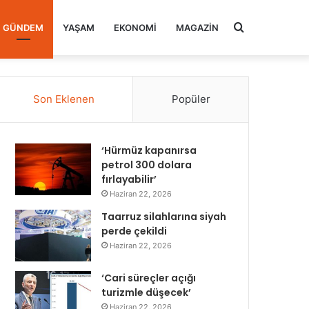
Arama
GÜNDEM
YAŞAM
EKONOMI
MAGAZIN
yap
Son Eklenen
Popüler
...
‘Hürmüz kapanırsa
petrol 300 dolara
fırlayabilir’
Haziran 22, 2026
Taarruz silahlarına siyah
perde çekildi
Haziran 22, 2026
‘Cari süreçler açığı
turizmle düşecek’
Haziran 22, 2026