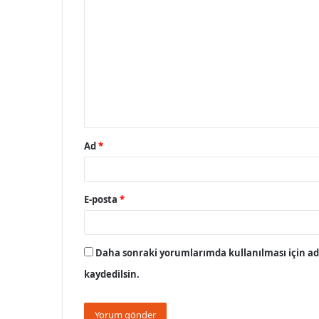
o
r
u
m
*
Ad
*
E-posta
*
Daha sonraki yorumlarımda kullanılması için adı
kaydedilsin.