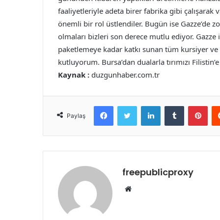
faaliyetleriyle adeta birer fabrika gibi çalışarak
önemli bir rol üstlendiler. Bugün ise Gazze’de z
olmaları bizleri son derece mutlu ediyor. Gazze
paketlemeye kadar katkı sunan tüm kursiyer ve
kutluyorum. Bursa’dan dualarla tırımızı Filistin’
Kaynak :
duzgunhaber.com.tr
Facebook
Twitter
LinkedIn
Tumblr
Pint
Paylaş
freepublicproxy
Web
sitesi