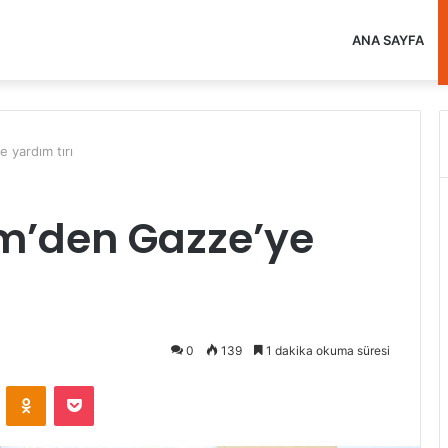
ANA SAYFA
e yardım tırı
tim’den Gazze’ye
0
139
1 dakika okuma süresi
VKontakte
Odnoklassniki
Pocket