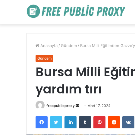
Anasayfa
/
Gündem
/
Bursa Milli Eğitim’den Gazze’y
Gündem
Bursa Milli Eği
yardım tırı
Bir
freepublicproxy
Mart 17, 2024
e-
Facebook
Twitter
LinkedIn
Tumblr
Pinterest
Reddit
posta
göndermek