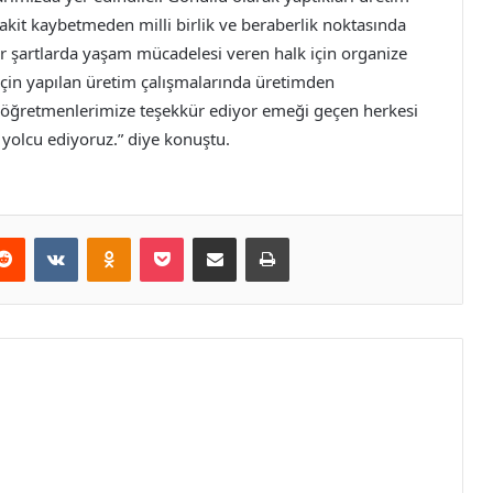
 vakit kaybetmeden milli birlik ve beraberlik noktasında
or şartlarda yaşam mücadelesi veren halk için organize
 için yapılan üretim çalışmalarında üretimden
 öğretmenlerimize teşekkür ediyor emeği geçen herkesi
e yolcu ediyoruz.” diye konuştu.
erest
Reddit
VKontakte
Odnoklassniki
Pocket
E-Posta ile paylaş
Yazdır