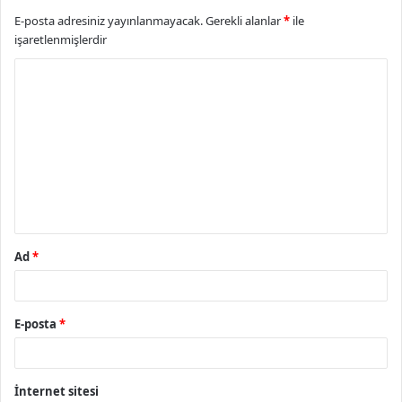
E-posta adresiniz yayınlanmayacak.
Gerekli alanlar
*
ile
işaretlenmişlerdir
Y
o
r
u
m
*
Ad
*
E-posta
*
İnternet sitesi