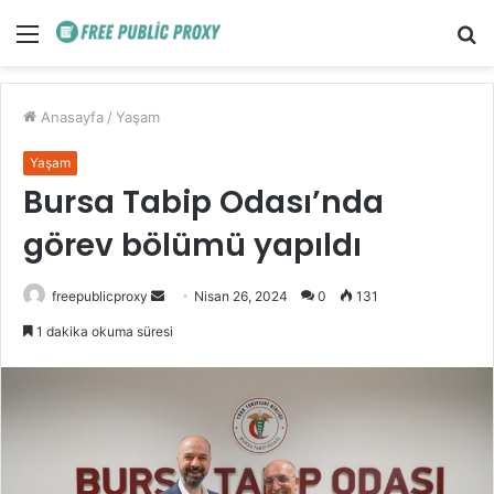
Menü
A
y
...
Anasayfa
/
Yaşam
Yaşam
Bursa Tabip Odası’nda
görev bölümü yapıldı
Bir
freepublicproxy
Nisan 26, 2024
0
131
e-
1 dakika okuma süresi
posta
göndermek