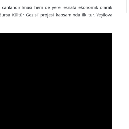
 canlandırılması hem de yerel esnafa ekonomik olarak
ursa Kültür Gezisi’ projesi kapsamında ilk tur, Yeşilova