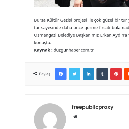
Bursa Kültür Gezisi projesi ile çok güzel bir tur
tur sayesinde daha önce görme fırsatı bulamadığ
Osmangazi Belediye Başkanımız Erkan Aydın’a 
konuştu.
Kaynak :
duzgunhaber.com.tr
Facebook
Twitter
LinkedIn
Tumblr
Pint
Paylaş
freepublicproxy
Web
sitesi