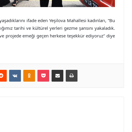
 yaşadıklarını ifade eden Yeşilova Mahallesi kadınları, “Bu
ımız tarihi ve kültürel yerleri gezme şansını yakaladık.
ve projede emeği geçen herkese teşekkür ediyoruz” diye
erest
Reddit
VKontakte
Odnoklassniki
Pocket
E-Posta ile paylaş
Yazdır