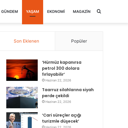
Arama
GÜNDEM
YAŞAM
EKONOMI
MAGAZIN
yap
Son Eklenen
Popüler
...
‘Hürmüz kapanırsa
petrol 300 dolara
fırlayabilir’
Haziran 22, 2026
Taarruz silahlarına siyah
perde çekildi
Haziran 22, 2026
‘Cari süreçler açığı
turizmle düşecek’
Haziran 22, 2026