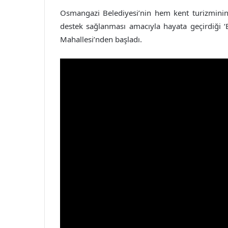
Osmangazi Belediyesi’nin hem kent turizminin
destek sağlanması amacıyla hayata geçirdiği ‘B
Mahallesi’nden başladı.