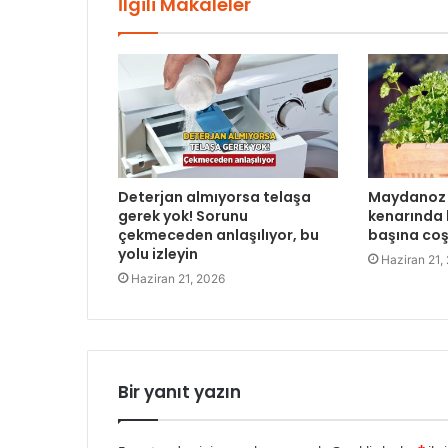
İlgili Makaleler
Deterjan almıyorsa telaşa
Maydanoz 
gerek yok! Sorunu
kenarında b
çekmeceden anlaşılıyor, bu
başına co
yolu izleyin
Haziran 21,
Haziran 21, 2026
Bir yanıt yazın