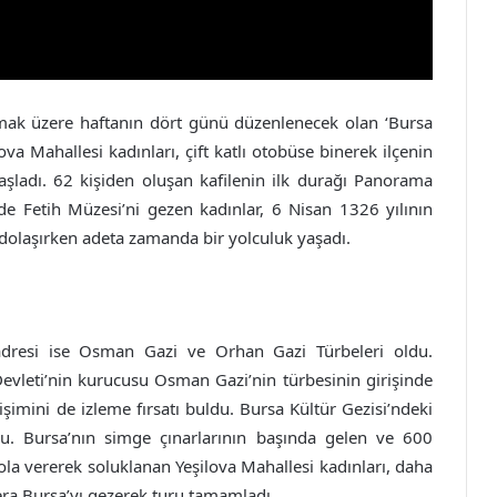
ak üzere haftanın dört günü düzenlenecek olan ‘Bursa
ilova Mahallesi kadınları, çift katlı otobüse binerek ilçenin
başladı. 62 kişiden oluşan kafilenin ilk durağı Panorama
e Fetih Müzesi’ni gezen kadınlar, 6 Nisan 1326 yılının
 dolaşırken adeta zamanda bir yolculuk yaşadı.
ci adresi ise Osman Gazi ve Orhan Gazi Türbeleri oldu.
evleti’nin kurucusu Osman Gazi’nin türbesinin girişinde
işimini de izleme fırsatı buldu. Bursa Kültür Gezisi’ndeki
ldu. Bursa’nın simge çınarlarının başında gelen ve 600
a vererek soluklanan Yeşilova Mahallesi kadınları, daha
ra Bursa’yı gezerek turu tamamladı.