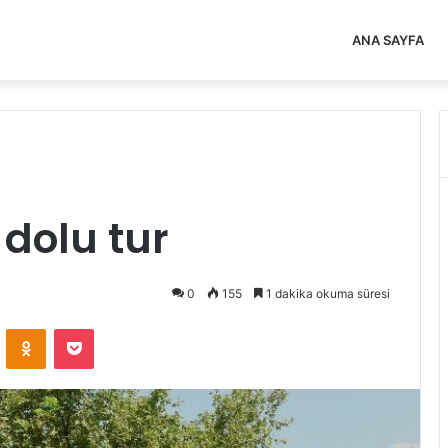
ANA SAYFA
 dolu tur
0
155
1 dakika okuma süresi
VKontakte
Odnoklassniki
Pocket