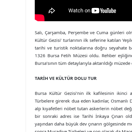
Salı, Çarşamba, Perşembe ve Cuma günleri olm
Kültür Gezisi’ turlarının ilk seferine katılan Yeş
tarihi ve turistik noktalarına doğru seyahate 
1326 Bursa Fetih Müzesi oldu. Rehber eşliğind
Bursa’sının tüm detaylarıyla aktarıldığı müzede
TARİH VE KÜLTÜR DOLU TUR
Bursa Kültür Gezisi’nin ilk kafilesinin ikin
Türbelere girerek dua eden kadınlar, Osmanlı D
alp kıyafetleri nöbet tutan askerlerin nöbet değ
bir sonraki adres ise Tarihi İnkaya Çınarı o
yaşından daha büyük dev çınarın gölgesinde mol
sonra Muradiye Türbeleri ve son olarak da Mace