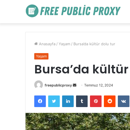
Anasayfa
/
Yaşam
/
Bursa’da kültür dolu tur
Yaşam
Bursa’da kültür
Bir
freepublicproxy
Temmuz 12, 2024
e-
Facebook
Twitter
LinkedIn
Tumblr
Pinterest
Reddit
posta
göndermek