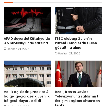
AFAD duyurdu! Kütahya’da
FETÖ elebaşı Gülen’in
3.5 büyüklüğünde sarsıntı
kuzeni Kemalettin Gülen
gözaltına alındı
Haziran 21, 2026
Haziran 21, 2026
Valilk açıkladı: Şırnak’ta 4
İsrail, İran’ın Devlet
bölge ‘geçici özel güvenlik
Televizyonuna saldırmıştı!
bölgesi’ duyuru edildi
İletişim Başkanı Altun’dan
tepki