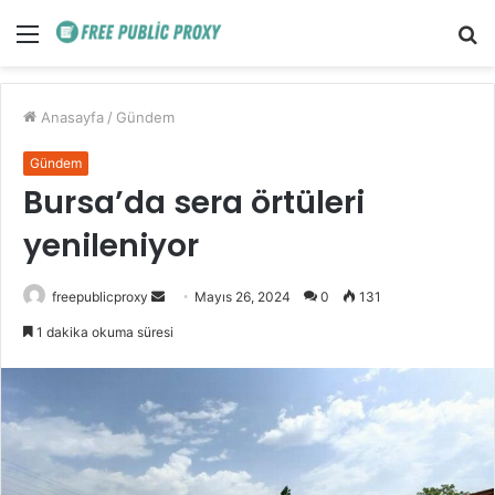
Menü
A
y
...
Anasayfa
/
Gündem
Gündem
Bursa’da sera örtüleri
yenileniyor
Bir
freepublicproxy
Mayıs 26, 2024
0
131
e-
1 dakika okuma süresi
posta
göndermek