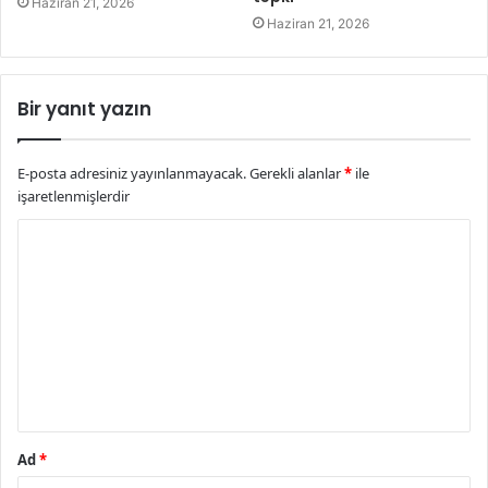
Haziran 21, 2026
Haziran 21, 2026
Bir yanıt yazın
E-posta adresiniz yayınlanmayacak.
Gerekli alanlar
*
ile
işaretlenmişlerdir
Y
o
r
u
m
*
Ad
*