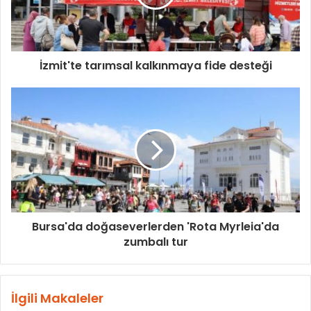
İzmit'te tarımsal kalkınmaya fide desteği
Bursa'da doğaseverlerden 'Rota Myrleia'da
zumbalı tur
İlgili Makaleler