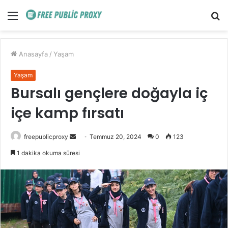
Menü
A
y
...
Anasayfa
/
Yaşam
Yaşam
Bursalı gençlere doğayla iç
içe kamp fırsatı
Bir
freepublicproxy
Temmuz 20, 2024
0
123
e-
1 dakika okuma süresi
posta
göndermek