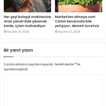
Her şeyi bulaşık makinesine
Marketten almaya son!
atan yandı! Elde yıkamak
Camın kenarında bile
kaide, içten mahvediyor
yetişiyor, demeti ücretsiz
Haziran 21, 2026
Haziran 21, 2026
Bir yanıt yazın
E-posta adresiniz yayınlanmayacak.
Gerekli alanlar
*
ile
işaretlenmişlerdir
Y
o
r
u