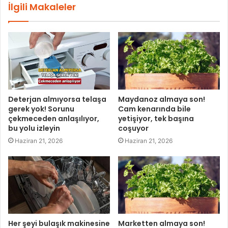
İlgili Makaleler
Deterjan almıyorsa telaşa
Maydanoz almaya son!
gerek yok! Sorunu
Cam kenarında bile
çekmeceden anlaşılıyor,
yetişiyor, tek başına
bu yolu izleyin
coşuyor
Haziran 21, 2026
Haziran 21, 2026
Her şeyi bulaşık makinesine
Marketten almaya son!