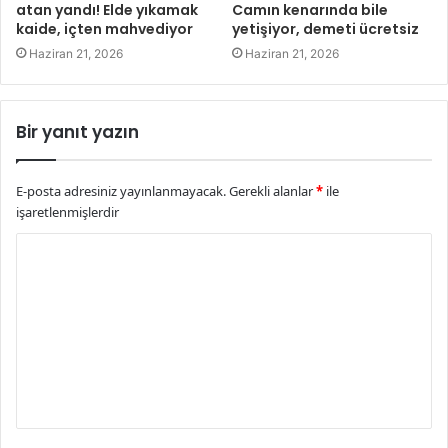
atan yandı! Elde yıkamak
Camın kenarında bile
kaide, içten mahvediyor
yetişiyor, demeti ücretsiz
Haziran 21, 2026
Haziran 21, 2026
Bir yanıt yazın
E-posta adresiniz yayınlanmayacak.
Gerekli alanlar
*
ile
işaretlenmişlerdir
Y
o
r
u
m
*