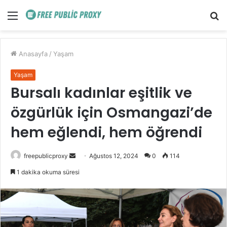
Menü
A
y
...
Anasayfa
/
Yaşam
Yaşam
Bursalı kadınlar eşitlik ve
özgürlük için Osmangazi’de
hem eğlendi, hem öğrendi
Bir
freepublicproxy
Ağustos 12, 2024
0
114
e-
1 dakika okuma süresi
posta
göndermek