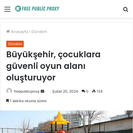
Menü
A
y
...
Anasayfa
/
Gündem
Gündem
Büyükşehir, çocuklara
güvenli oyun alanı
oluşturuyor
Bir
freepublicproxy
Şubat 20, 2024
0
154
e-
1 dakika okuma süresi
posta
göndermek