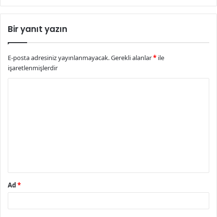
Bir yanıt yazın
E-posta adresiniz yayınlanmayacak.
Gerekli alanlar
*
ile
işaretlenmişlerdir
Y
o
r
u
m
*
Ad
*