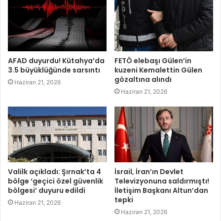
AFAD duyurdu! Kütahya’da
FETÖ elebaşı Gülen’in
3.5 büyüklüğünde sarsıntı
kuzeni Kemalettin Gülen
gözaltına alındı
Haziran 21, 2026
Haziran 21, 2026
Valilk açıkladı: Şırnak’ta 4
İsrail, İran’ın Devlet
bölge ‘geçici özel güvenlik
Televizyonuna saldırmıştı!
bölgesi’ duyuru edildi
İletişim Başkanı Altun’dan
tepki
Haziran 21, 2026
Haziran 21, 2026