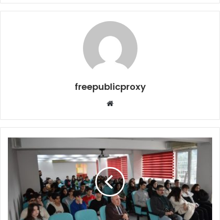
freepublicproxy
Web
sitesi