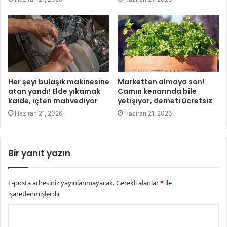
Her şeyi bulaşık makinesine
Marketten almaya son!
atan yandı! Elde yıkamak
Camın kenarında bile
kaide, içten mahvediyor
yetişiyor, demeti ücretsiz
Haziran 21, 2026
Haziran 21, 2026
Bir yanıt yazın
E-posta adresiniz yayınlanmayacak.
Gerekli alanlar
*
ile
işaretlenmişlerdir
Y