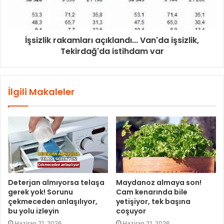
İşsizlik rakamları açıklandı... Van'da işsizlik,
Tekirdağ'da istihdam var
İlgili Makaleler
Deterjan almıyorsa telaşa
Maydanoz almaya son!
gerek yok! Sorunu
Cam kenarında bile
çekmeceden anlaşılıyor,
yetişiyor, tek başına
bu yolu izleyin
coşuyor
Haziran 21, 2026
Haziran 21, 2026