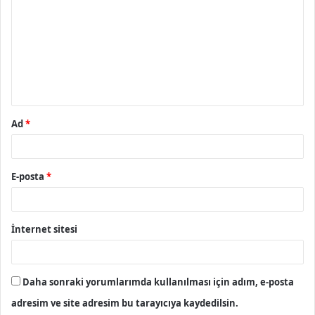
o
r
u
m
*
Ad
*
E-posta
*
İnternet sitesi
Daha sonraki yorumlarımda kullanılması için adım, e-posta
adresim ve site adresim bu tarayıcıya kaydedilsin.