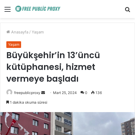
Menü
A
y
...
Anasayfa
/
Yaşam
Yaşam
Büyükşehir’in 13’üncü
kütüphanesi, hizmet
vermeye başladı
Bir
freepublicproxy
Mart 25, 2024
0
136
e-
1 dakika okuma süresi
posta
göndermek