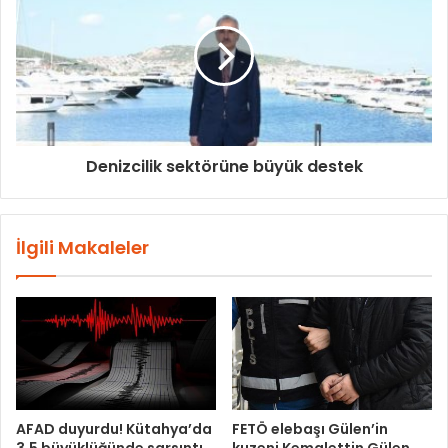
Denizcilik sektörüne büyük destek
İlgili Makaleler
AFAD duyurdu! Kütahya’da
FETÖ elebaşı Gülen’in