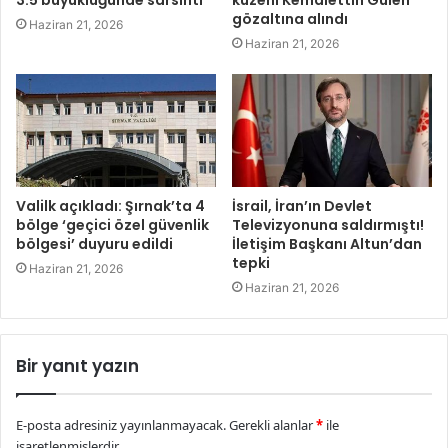
3.5 büyüklüğünde sarsıntı
kuzeni Kemalettin Gülen
gözaltına alındı
Haziran 21, 2026
Haziran 21, 2026
Valilk açıkladı: Şırnak’ta 4
İsrail, İran’ın Devlet
bölge ‘geçici özel güvenlik
Televizyonuna saldırmıştı!
bölgesi’ duyuru edildi
İletişim Başkanı Altun’dan
tepki
Haziran 21, 2026
Haziran 21, 2026
Bir yanıt yazın
E-posta adresiniz yayınlanmayacak.
Gerekli alanlar
*
ile
işaretlenmişlerdir