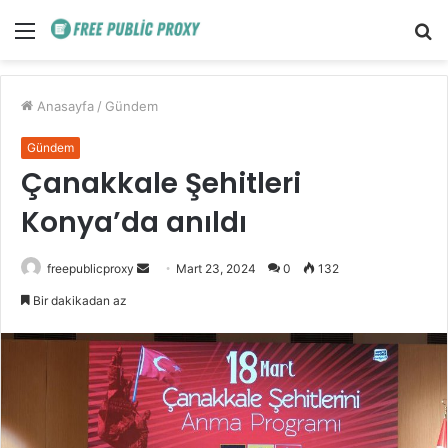
Menü
A
y
...
Anasayfa
/
Gündem
Gündem
Çanakkale Şehitleri
Konya’da anıldı
Bir
freepublicproxy
Mart 23, 2024
0
132
e-
Bir dakikadan az
posta
göndermek