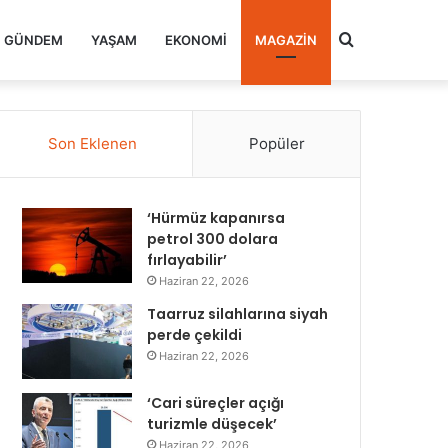
Arama
GÜNDEM
YAŞAM
EKONOMI
MAGAZIN
yap
Son Eklenen
Popüler
...
‘Hürmüz kapanırsa
petrol 300 dolara
fırlayabilir’
Haziran 22, 2026
Taarruz silahlarına siyah
perde çekildi
Haziran 22, 2026
‘Cari süreçler açığı
turizmle düşecek’
Haziran 22, 2026