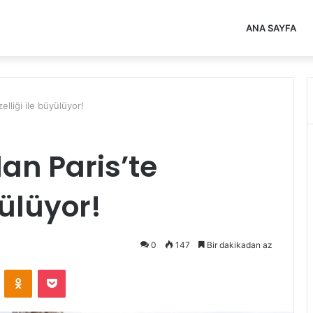
ANA SAYFA
lliği ile büyülüyor!
n Paris’te
yülüyor!
0
147
Bir dakikadan az
VKontakte
Odnoklassniki
Pocket