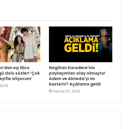
’dan eşi Ebru
Nagihan Karadere’nin
ü dolu sözler! ‘Çok
paylaşımları olay olmuştu!
eyifle izliyorum’
Adem ve Almeda’yı mı
kastetti? Açıklama geldi
 2026
Haziran 21, 2026