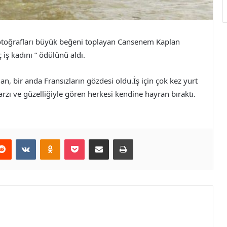
 fotoğrafları büyük beğeni toplayan Cansenem Kaplan
 iş kadını ” ödülünü aldı.
n, bir anda Fransızların gözdesi oldu.İş için çok kez yurt
zı ve güzelliğiyle gören herkesi kendine hayran bıraktı.
erest
Reddit
VKontakte
Odnoklassniki
Pocket
E-Posta ile paylaş
Yazdır