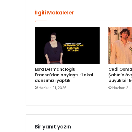
İlgili Makaleler
Esra Dermancıoğlu
Cedi Osman
Fransa’dan paylaştı! ‘Lokal
Şahin’e övg
dansımızı yaptık’
büyük bir k
Haziran 21, 2026
Haziran 21,
Bir yanıt yazın