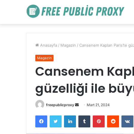
Anasayfa
/
Magazin
/
Cansenem Kaplan Paris’te güze
Magazin
Cansenem Kapla
güzelliği ile bü
Bir
freepublicproxy
Mart 21, 2024
e-
Facebook
Twitter
LinkedIn
Tumblr
Pinterest
Reddit
posta
göndermek