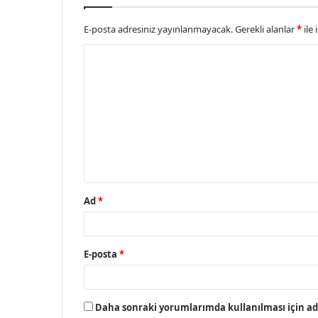
E-posta adresiniz yayınlanmayacak.
Gerekli alanlar
*
ile 
Y
o
r
u
m
*
Ad
*
E-posta
*
Daha sonraki yorumlarımda kullanılması için adı