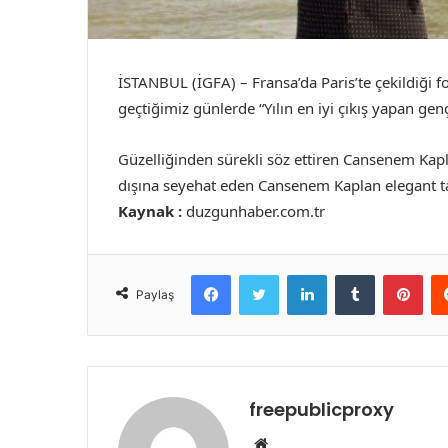
İSTANBUL (İGFA) – Fransa’da Paris’te çekildiği
geçtiğimiz günlerde “Yılın en iyi çıkış yapan genç
Güzelliğinden sürekli söz ettiren Cansenem Kapla
dışına seyehat eden Cansenem Kaplan elegant tar
Kaynak :
duzgunhaber.com.tr
Facebook
Twitter
LinkedIn
Tumblr
Pint
Paylaş
freepublicproxy
Web