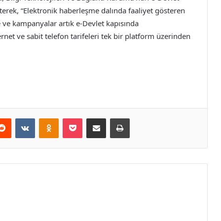
rterek, “Elektronik haberleşme dalında faaliyet gösteren
e ve kampanyalar artık e-Devlet kapısında
ternet ve sabit telefon tarifeleri tek bir platform üzerinden
erest
Reddit
VKontakte
Odnoklassniki
Pocket
E-Posta ile paylaş
Yazdır