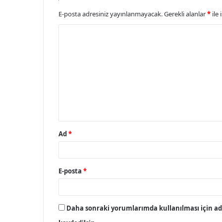
E-posta adresiniz yayınlanmayacak.
Gerekli alanlar
*
ile 
Y
o
r
u
m
*
Ad
*
E-posta
*
Daha sonraki yorumlarımda kullanılması için adı