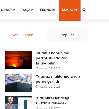
Arama
GÜNDEM
YAŞAM
EKONOMI
MAGAZIN
yap
Son Eklenen
Popüler
...
‘Hürmüz kapanırsa
petrol 300 dolara
fırlayabilir’
Haziran 22, 2026
Taarruz silahlarına siyah
perde çekildi
Haziran 22, 2026
‘Cari süreçler açığı
turizmle düşecek’
Haziran 22, 2026