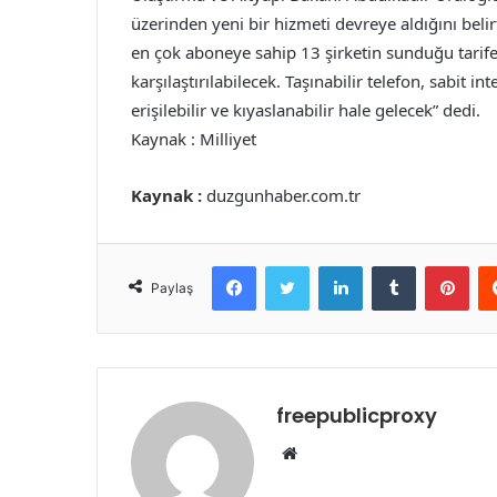
üzerinden yeni bir hizmeti devreye aldığını beli
en çok aboneye sahip 13 şirketin sunduğu tarif
karşılaştırılabilecek. Taşınabilir telefon, sabit in
erişilebilir ve kıyaslanabilir hale gelecek” dedi.
Kaynak : Milliyet
Kaynak :
duzgunhaber.com.tr
Facebook
Twitter
LinkedIn
Tumblr
Pint
Paylaş
freepublicproxy
Web
sitesi