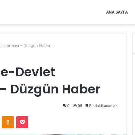
ANA SAYFA
şılaştırması – Düzgün Haber
 e-Devlet
ı – Düzgün Haber
0
96
Bir dakikadan az
VKontakte
Odnoklassniki
Pocket