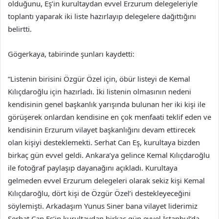
olduğunu, Eş’in kurultaydan evvel Erzurum delegeleriyle
toplantı yaparak iki liste hazırlayıp delegelere dağıttığını
belirtti.
Gögerkaya, tabirinde şunları kaydetti:
“Listenin birisini Özgür Özel için, öbür listeyi de Kemal
Kılıçdaroğlu için hazırladı. İki listenin olmasının nedeni
kendisinin genel başkanlık yarışında bulunan her iki kişi ile
görüşerek onlardan kendisine en çok menfaati teklif eden ve
kendisinin Erzurum vilayet başkanlığını devam ettirecek
olan kişiyi desteklemekti. Serhat Can Eş, kurultaya bizden
birkaç gün evvel geldi. Ankara’ya gelince Kemal Kılıçdaroğlu
ile fotoğraf paylaşıp dayanağını açıkladı. Kurultaya
gelmeden evvel Erzurum delegeleri olarak sekiz kişi Kemal
Kılıçdaroğlu, dört kişi de Özgür Özel’i destekleyeceğini
söylemişti. Arkadaşım Yunus Siner bana vilayet liderimiz
Serhat Can Eş’in kurultaydan birkaç gün evvel İstanbul’da