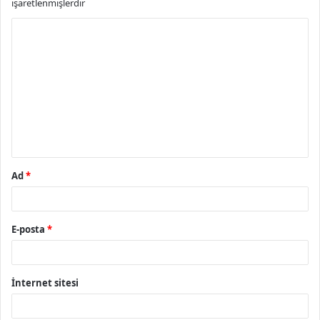
işaretlenmişlerdir
Y
o
r
u
m
*
Ad
*
E-posta
*
İnternet sitesi