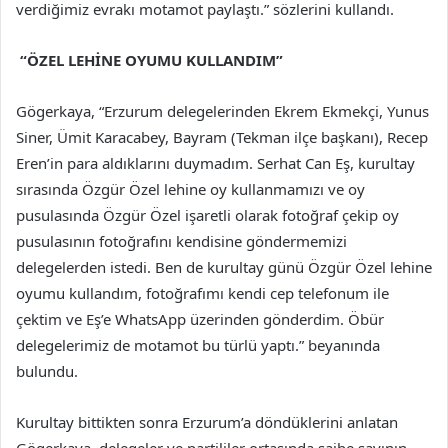
verdiğimiz evrakı motamot paylaştı.” sözlerini kullandı.
“ÖZEL LEHİNE OYUMU KULLANDIM”
Gögerkaya, “Erzurum delegelerinden Ekrem Ekmekçi, Yunus
Siner, Ümit Karacabey, Bayram (Tekman ilçe başkanı), Recep
Eren’in para aldıklarını duymadım. Serhat Can Eş, kurultay
sırasında Özgür Özel lehine oy kullanmamızı ve oy
pusulasında Özgür Özel işaretli olarak fotoğraf çekip oy
pusulasının fotoğrafını kendisine göndermemizi
delegelerden istedi. Ben de kurultay günü Özgür Özel lehine
oyumu kullandım, fotoğrafımı kendi cep telefonum ile
çektim ve Eş’e WhatsApp üzerinden gönderdim. Öbür
delegelerimiz de motamot bu türlü yaptı.” beyanında
bulundu.
Kurultay bittikten sonra Erzurum’a döndüklerini anlatan
Gögerkaya, delegeler ve partililer ortasında şaibe savının