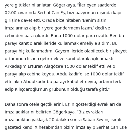
yere gittiklerini anlatan Gögerkaya, “İlerleyen saatlerde
02.00 civarında Serhat Can Eş, bizi pavyonun dışında kapı
girişine davet etti. Orada bize hitaben ‘Benim sizin
imzalarınızı alıp bir yere göndermem lazım.’ dedi ve
cebinden para çıkardı. Bana 1000 dolar para uzattı. Ben bu
parayı kanıt olarak ileride kullanmak emeliyle aldım. Bu
parayı hiç kullanmadım. Gayem ileride olabilecek bir şikayet
ortamında lisana getirmek ve kanıt olarak açıklamaktı.
Arkadaşım Erturan Alagöze’e 1500 dolar teklif etti ve o
parayı alıp cebine koydu. Abdulkadir’e ise 1000 dolar teklif
etti lakin Abdulkadir bu parayı kabul etmeyip, ortamı terk
edip Kılıçdaroğlu’nun grubunun olduğu tarafa gitti.”
Daha sonra otele geçtiklerini, Eş’in gösterdiği evrakları da
imzaladıklarını belirten Gögerkaya, “Biz evrakları
imzaladıktan yaklaşık 20 dakika sonra Şaban Sevinç isimli
gazeteci kendi X hesabından bizim imzalayıp Serhat Can Eş’e