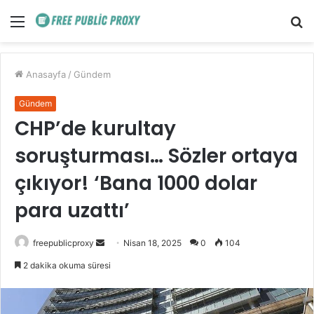
Menü
A
y
...
Anasayfa
/
Gündem
Gündem
CHP’de kurultay
soruşturması… Sözler ortaya
çıkıyor! ‘Bana 1000 dolar
para uzattı’
Bir
freepublicproxy
Nisan 18, 2025
0
104
e-
2 dakika okuma süresi
posta
göndermek