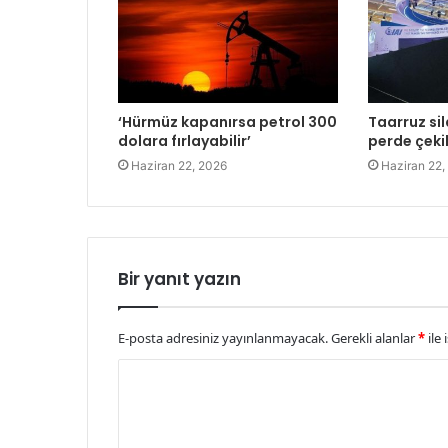
‘Hürmüz kapanırsa petrol 300
Taarruz sil
dolara fırlayabilir’
perde çeki
Haziran 22, 2026
Haziran 22,
Bir yanıt yazın
E-posta adresiniz yayınlanmayacak.
Gerekli alanlar
*
ile 
Y
o
r