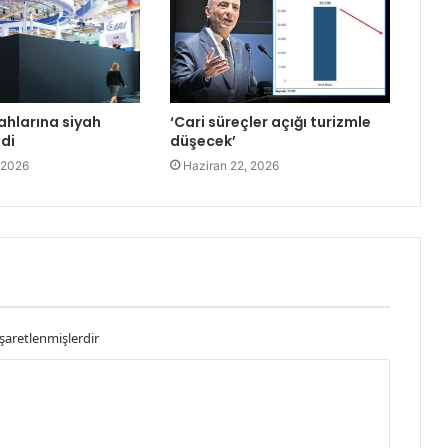
ahlarına siyah
‘Cari süreçler açığı turizmle
ldi
düşecek’
 2026
Haziran 22, 2026
işaretlenmişlerdir