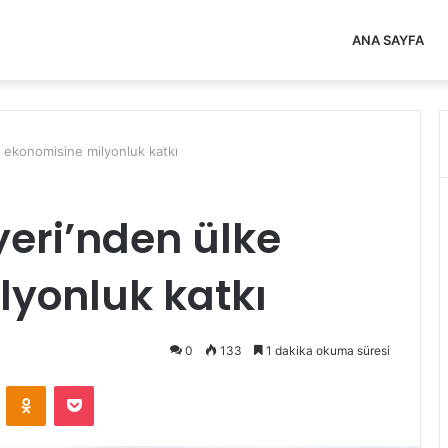
ANA SAYFA
e ekonomisine milyonluk katkı
yeri’nden ülke
lyonluk katkı
0
133
1 dakika okuma süresi
VKontakte
Odnoklassniki
Pocket