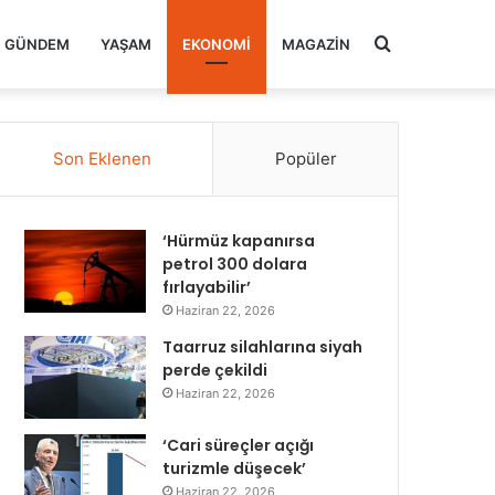
Arama
GÜNDEM
YAŞAM
EKONOMI
MAGAZIN
yap
Son Eklenen
Popüler
...
‘Hürmüz kapanırsa
petrol 300 dolara
fırlayabilir’
Haziran 22, 2026
Taarruz silahlarına siyah
perde çekildi
Haziran 22, 2026
‘Cari süreçler açığı
turizmle düşecek’
Haziran 22, 2026