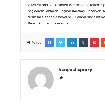
2024 Yılında Süt Ürünleri işleme ve paketleme p
başladığını aktaran Başkan Karakaş, Pazaryeri Ta
tarımsal alanda ve hayvancılık alanlarında ihtiy
Kaynak :
duzgunhaber.com.tr
Facebook
Twitter
LinkedIn
Tumblr
Pint
Paylaş
freepublicproxy
Web
sitesi