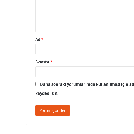
u
m
*
Ad
*
E-posta
*
Daha sonraki yorumlarımda kullanılması için adı
kaydedilsin.