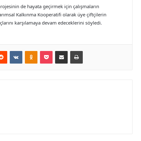
rojesinin de hayata geçirmek için çalışmaların
rımsal Kalkınma Kooperatifi olarak üye çiftçilerin
açlarını karşılamaya devam edeceklerini söyledi.
erest
Reddit
VKontakte
Odnoklassniki
Pocket
E-Posta ile paylaş
Yazdır