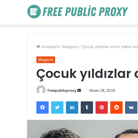
Anasayfa
/
Magazin
/
Çocuk yıldızlar anne-baba ol
Magazin
Çocuk yıldızla
Bir
freepublicproxy
Nisan 28, 2025
e-
Facebook
Twitter
LinkedIn
Tumblr
Pinterest
Reddit
posta
göndermek