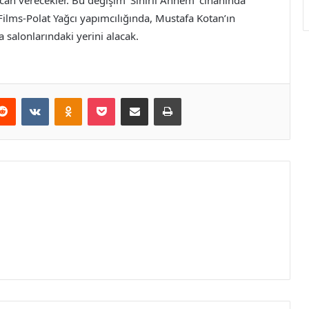
 can verecekler. Bu değişim ‘Sihirli Annem’ cihanında
 Films-Polat Yağcı yapımcılığında, Mustafa Kotan’ın
 salonlarındaki yerini alacak.
erest
Reddit
VKontakte
Odnoklassniki
Pocket
E-Posta ile paylaş
Yazdır