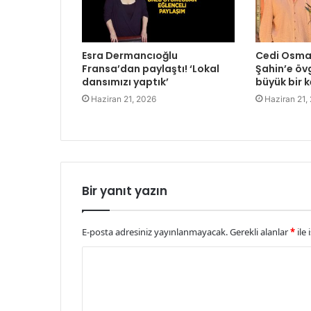
Esra Dermancıoğlu
Cedi Osman
Fransa’dan paylaştı! ‘Lokal
Şahin’e övg
dansımızı yaptık’
büyük bir k
Haziran 21, 2026
Haziran 21,
Bir yanıt yazın
E-posta adresiniz yayınlanmayacak.
Gerekli alanlar
*
ile 
Y
o
r