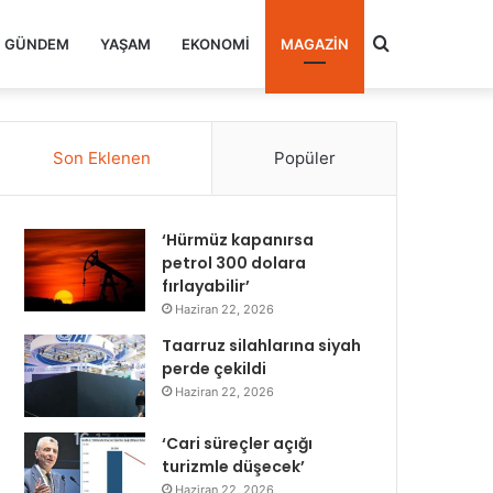
Arama
GÜNDEM
YAŞAM
EKONOMI
MAGAZIN
yap
Son Eklenen
Popüler
...
‘Hürmüz kapanırsa
petrol 300 dolara
fırlayabilir’
Haziran 22, 2026
Taarruz silahlarına siyah
perde çekildi
Haziran 22, 2026
‘Cari süreçler açığı
turizmle düşecek’
Haziran 22, 2026