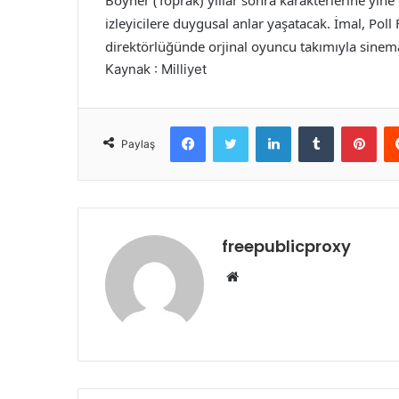
Boyner (Toprak) yıllar sonra karakterlerine yine
izleyicilere duygusal anlar yaşatacak. İmal, Poll
direktörlüğünde orjinal oyuncu takımıyla sinema
Kaynak : Milliyet
Facebook
Twitter
LinkedIn
Tumblr
Pint
Paylaş
freepublicproxy
Web
sitesi