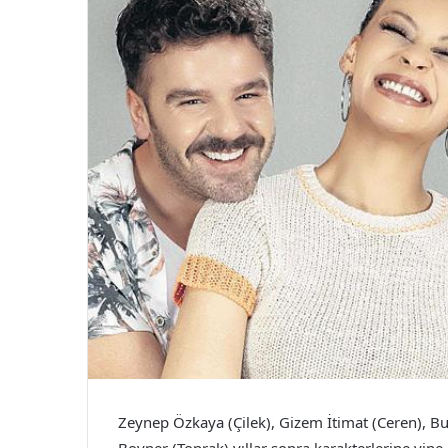
Zeynep Özkaya (Çilek), Gizem İtimat (Ceren), B