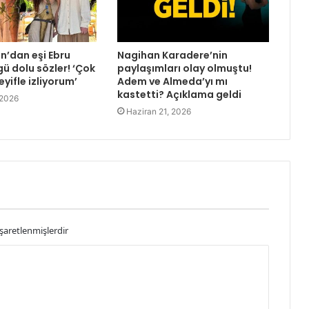
’dan eşi Ebru
Nagihan Karadere’nin
ü dolu sözler! ‘Çok
paylaşımları olay olmuştu!
eyifle izliyorum’
Adem ve Almeda’yı mı
kastetti? Açıklama geldi
 2026
Haziran 21, 2026
işaretlenmişlerdir