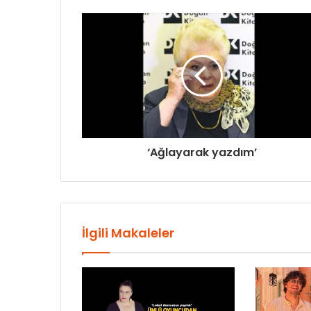
‘Ağlayarak yazdım’
İlgili Makaleler