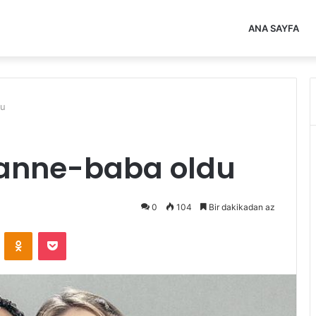
ANA SAYFA
du
r anne-baba oldu
0
104
Bir dakikadan az
VKontakte
Odnoklassniki
Pocket