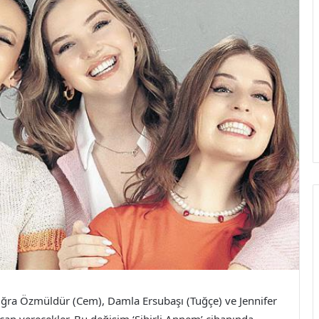
uğra Özmüldür (Cem), Damla Ersubaşı (Tuğçe) ve Jennifer