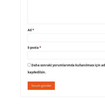
u
m
*
Ad
*
E-posta
*
Daha sonraki yorumlarımda kullanılması için adı
kaydedilsin.