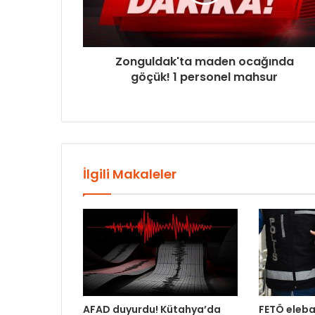
Zonguldak'ta maden ocağında
göçük! 1 personel mahsur
İlgili Makaleler
AFAD duyurdu! Kütahya’da
FETÖ eleba