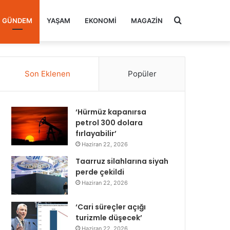
Arama
GÜNDEM
YAŞAM
EKONOMI
MAGAZIN
yap
Son Eklenen
Popüler
...
‘Hürmüz kapanırsa
petrol 300 dolara
fırlayabilir’
Haziran 22, 2026
Taarruz silahlarına siyah
perde çekildi
Haziran 22, 2026
‘Cari süreçler açığı
turizmle düşecek’
Haziran 22, 2026