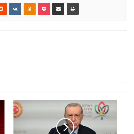
erest
Reddit
VKontakte
Odnoklassniki
Pocket
E-Posta ile paylaş
Yazdır