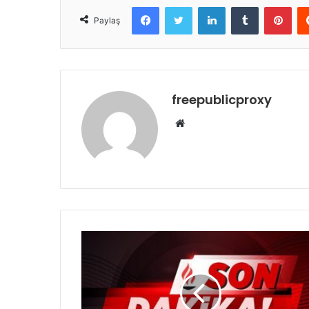
Facebook
Twitter
LinkedIn
Tumblr
Pint
Paylaş
freepublicproxy
Web
sitesi