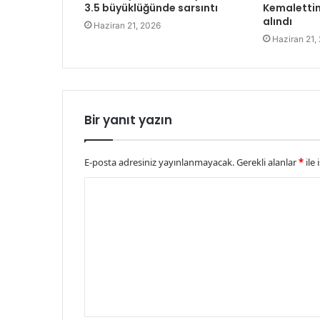
3.5 büyüklüğünde sarsıntı
Kemalettin
alındı
Haziran 21, 2026
Haziran 21,
Bir yanıt yazın
E-posta adresiniz yayınlanmayacak.
Gerekli alanlar
*
ile 
Y
o
r
u
m
*