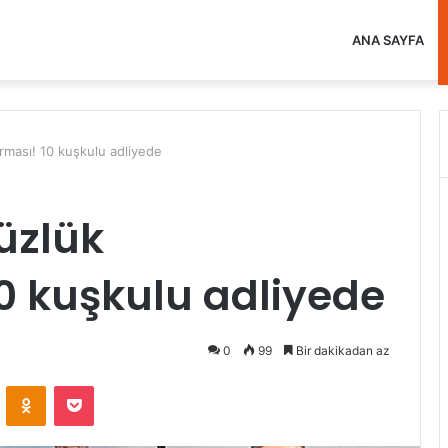
ANA SAYFA
rması! 10 kuşkulu adliyede
üzlük
0 kuşkulu adliyede
0
99
Bir dakikadan az
VKontakte
Odnoklassniki
Pocket