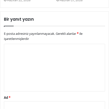
Haziran 22, 2026
Haziran 21, 2026
Bir yanıt yazın
E-posta adresiniz yayınlanmayacak.
Gerekli alanlar
*
ile
işaretlenmişlerdir
Y
o
r
u
m
*
Ad
*