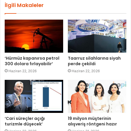
İlgili Makaleler
‘Hürmüz kapanırsa petrol
Taarruz silahlarına siyah
300 dolara fırlayabilir’
perde çekildi
Haziran 22, 2026
Haziran 22, 2026
‘Cari süreçler açığı
19 milyon müşterinin
turizmle düşecek’
alışveriş röntgeni hazır