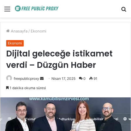
Menü
A
y
...
Anasayfa
/
Ekonomi
Ekonomi
Dijital geleceğe istikamet
verdi – Düzgün Haber
Bir
freepublicproxy
Nisan 17, 2025
0
91
e-
1 dakika okuma süresi
posta
göndermek