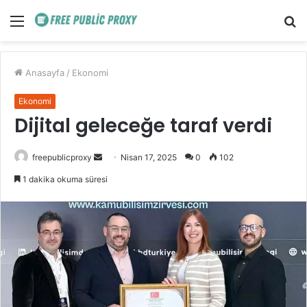
Menü
A
y
...
Anasayfa
/
Ekonomi
Ekonomi
Dijital geleceğe taraf verdi
Bir
freepublicproxy
Nisan 17, 2025
0
102
e-
1 dakika okuma süresi
posta
göndermek