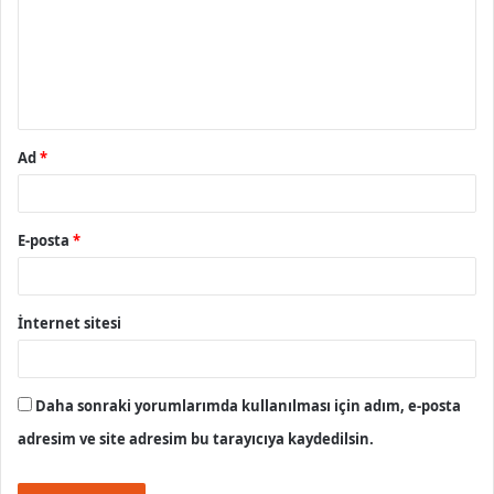
u
m
*
Ad
*
E-posta
*
İnternet sitesi
Daha sonraki yorumlarımda kullanılması için adım, e-posta
adresim ve site adresim bu tarayıcıya kaydedilsin.