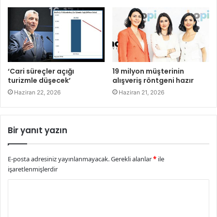
‘Cari süreçler açığı
19 milyon müşterinin
turizmle düşecek’
alışveriş röntgeni hazır
Haziran 22, 2026
Haziran 21, 2026
Bir yanıt yazın
E-posta adresiniz yayınlanmayacak.
Gerekli alanlar
*
ile
işaretlenmişlerdir
Y
o
r