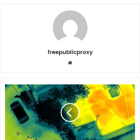
freepublicproxy
Web
sitesi