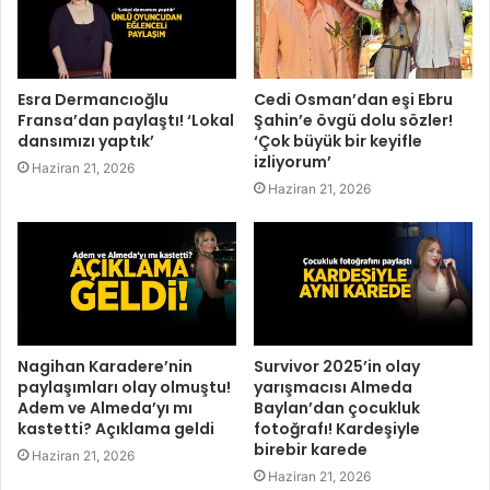
Esra Dermancıoğlu
Cedi Osman’dan eşi Ebru
Fransa’dan paylaştı! ‘Lokal
Şahin’e övgü dolu sözler!
dansımızı yaptık’
‘Çok büyük bir keyifle
izliyorum’
Haziran 21, 2026
Haziran 21, 2026
Nagihan Karadere’nin
Survivor 2025’in olay
paylaşımları olay olmuştu!
yarışmacısı Almeda
Adem ve Almeda’yı mı
Baylan’dan çocukluk
kastetti? Açıklama geldi
fotoğrafı! Kardeşiyle
birebir karede
Haziran 21, 2026
Haziran 21, 2026