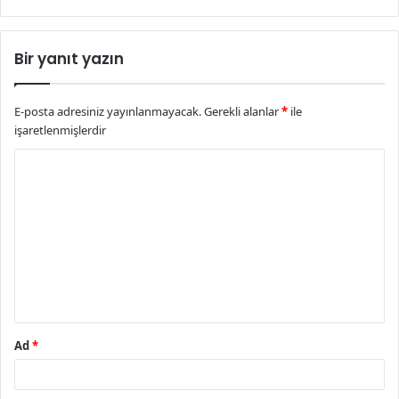
Bir yanıt yazın
E-posta adresiniz yayınlanmayacak.
Gerekli alanlar
*
ile
işaretlenmişlerdir
Y
o
r
u
m
*
Ad
*