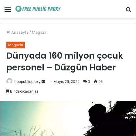
Menü
A
y
...
Anasayfa
/
Magazin
Magazin
Dünyada 160 milyon çocuk
personel – Düzgün Haber
Bir
freepublicproxy
Mayıs 29, 2025
0
95
e-
Bir dakikadan az
posta
göndermek