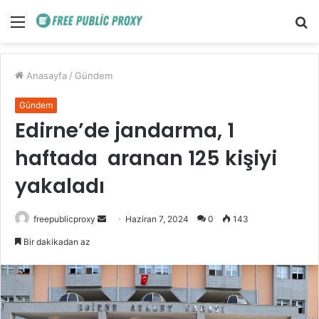
Menü
A
y
...
Anasayfa
/
Gündem
Gündem
Edirne’de jandarma, 1
haftada aranan 125 kişiyi
yakaladı
Bir
freepublicproxy
Haziran 7, 2024
0
143
e-
Bir dakikadan az
posta
göndermek