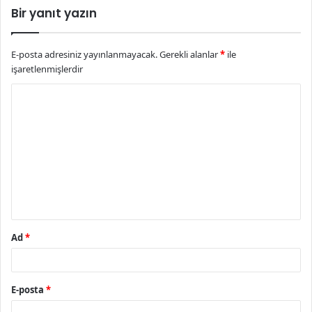
Bir yanıt yazın
E-posta adresiniz yayınlanmayacak.
Gerekli alanlar
*
ile
işaretlenmişlerdir
Y
o
r
u
m
*
Ad
*
E-posta
*