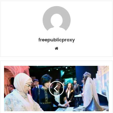
freepublicproxy
Web
sitesi