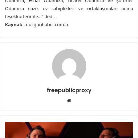
Odamıza, Esnaf Odamıza, Ticaret Odamıza ve Şoförler
Odamıza nazik ev sahiplikleri ve ortaklaşmaları adına
teşekkürlerimle…” dedi.
Kaynak :
duzgunhaber.com.tr
freepublicproxy
Web
sitesi