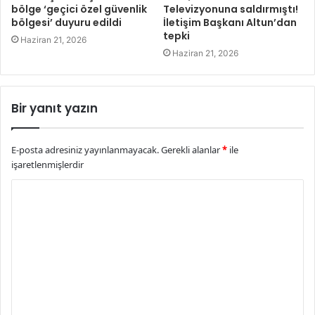
bölge ‘geçici özel güvenlik
Televizyonuna saldırmıştı!
bölgesi’ duyuru edildi
İletişim Başkanı Altun’dan
tepki
Haziran 21, 2026
Haziran 21, 2026
Bir yanıt yazın
E-posta adresiniz yayınlanmayacak.
Gerekli alanlar
*
ile
işaretlenmişlerdir
Y
o
r
u
m
*