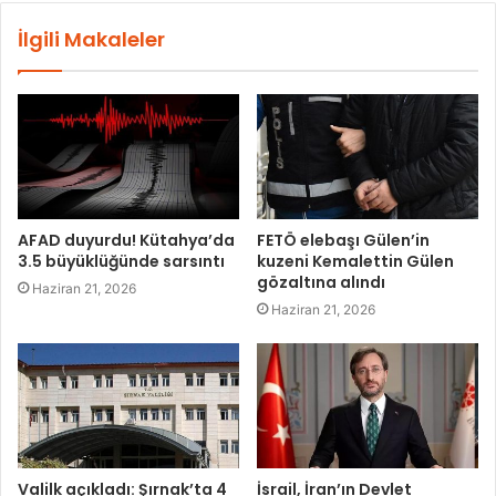
İlgili Makaleler
AFAD duyurdu! Kütahya’da
FETÖ elebaşı Gülen’in
3.5 büyüklüğünde sarsıntı
kuzeni Kemalettin Gülen
gözaltına alındı
Haziran 21, 2026
Haziran 21, 2026
Valilk açıkladı: Şırnak’ta 4
İsrail, İran’ın Devlet