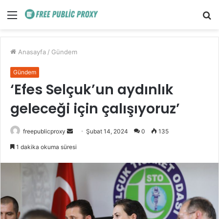
Menü
A
y
...
Anasayfa
/
Gündem
Gündem
‘Efes Selçuk’un aydınlık
geleceği için çalışıyoruz’
Bir
freepublicproxy
Şubat 14, 2024
0
135
e-
1 dakika okuma süresi
posta
göndermek